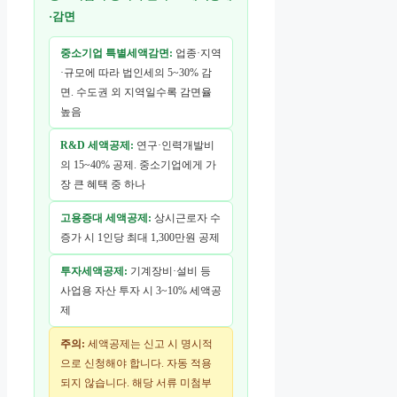
·감면
중소기업 특별세액감면:
업종·지역
·규모에 따라 법인세의 5~30% 감
면. 수도권 외 지역일수록 감면율
높음
R&D 세액공제:
연구·인력개발비
의 15~40% 공제. 중소기업에게 가
장 큰 혜택 중 하나
고용증대 세액공제:
상시근로자 수
증가 시 1인당 최대 1,300만원 공제
투자세액공제:
기계장비·설비 등
사업용 자산 투자 시 3~10% 세액공
제
주의:
세액공제는 신고 시 명시적
으로 신청해야 합니다. 자동 적용
되지 않습니다. 해당 서류 미첨부