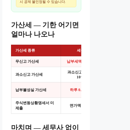
시 공제 불인정될 수 있습니다.
가산세 — 기한 어기면
얼마나 나오나
가산세 종류
세율
비고
무신고 가산세
납부세액의 20%
부정 무신고: 40
과소신고세액의
과소신고 가산세
부정 과소신고: 4
10%
미납기간 × 0.02
납부불성실 가산세
하루 0.022%
세액
주식변동상황명세서 미
면가액의 1%
미제출 주식 액
제출
마치며 — 세무사 없이