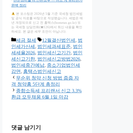
·
단순경비율 vs 간편장부 — 어느 게 유리한가
완벽 정리
본 포스팅은 2026년 5월 기준 국세청 법인세법
및 공식 자료를 바탕으로 작성됐습니다. 세법은 매
년 개정되므로 신고 전 홈택스(hometax.go.kr) 또
는 국세청 상담전화(☎126)에서 최신 내용을 확인
하세요. 본 글은 세무 조언이 아닙니다.
카
태
세금 절세
12월결산법인세
,
법
테
그
인세가산세
,
법인세과세표준
,
법인
고
세세율2026
,
법인세신고기간
,
법인
리
세신고기한
,
법인세신고방법2026
,
법인세중간예납
,
중소기업법인세
감면
,
홈택스법인세신고
무순위 청약 신청 방법 줍줍 자
격 청약홈 5단계 총정리
종합소득세 프리랜서 신고 3.3%
환급 모두채움 6월 1일 마감
댓글 남기기