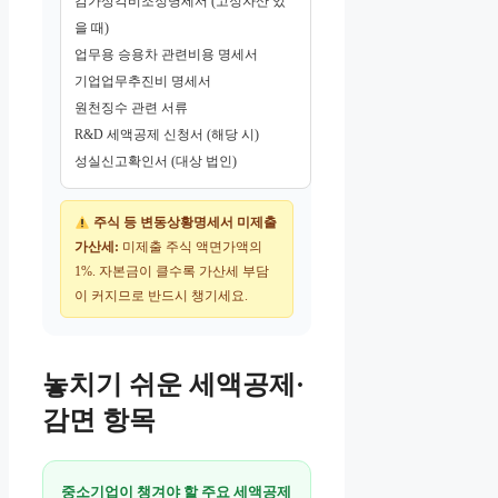
감가상각비조정명세서 (고정자산 있
을 때)
업무용 승용차 관련비용 명세서
기업업무추진비 명세서
원천징수 관련 서류
R&D 세액공제 신청서 (해당 시)
성실신고확인서 (대상 법인)
주식 등 변동상황명세서 미제출
가산세:
미제출 주식 액면가액의
1%. 자본금이 클수록 가산세 부담
이 커지므로 반드시 챙기세요.
놓치기 쉬운 세액공제·
감면 항목
중소기업이 챙겨야 할 주요 세액공제