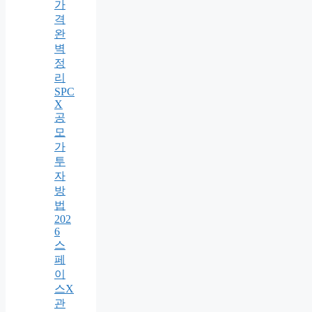
가
격
완
벽
정
리
SPC
X
공
모
가
투
자
방
법
202
6
스
페
이
스X
관