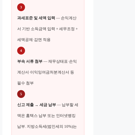
3
과세표준 및 세액 입력
— 손익계산
서 기반 소득금액 입력 + 세무조정 +
세액공제·감면 적용
4
부속 서류 첨부
— 재무상태표·손익
계산서·이익잉여금처분계산서 등
필수 첨부
5
신고 제출 → 세금 납부
— 납부할 세
액은 홈택스 납부 또는 인터넷뱅킹
납부. 지방소득세(법인세의 10%)는