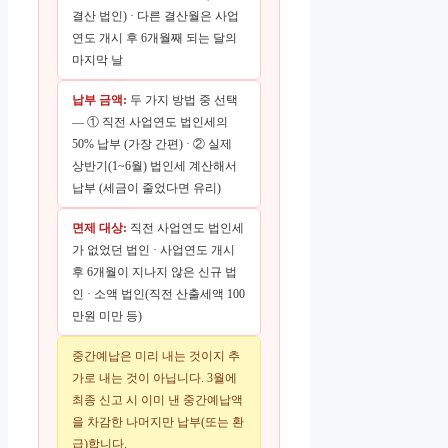
결산 법인) · 다른 결산월은 사업
연도 개시 후 6개월째 되는 달의
마지막 날
납부 금액:
두 가지 방법 중 선택
— ① 직전 사업연도 법인세의
50% 납부 (가장 간편) · ② 실제
상반기(1~6월) 법인세 계산해서
납부 (세금이 줄었다면 유리)
면제 대상:
직전 사업연도 법인세
가 없었던 법인 · 사업연도 개시
후 6개월이 지나지 않은 신규 법
인 · 소액 법인(직전 산출세액 100
만원 미만 등)
중간예납은 미리 내는 것이지 추
가로 내는 것이 아닙니다. 3월에
최종 신고 시 이미 낸 중간예납액
을 차감한 나머지만 납부(또는 환
급)합니다.