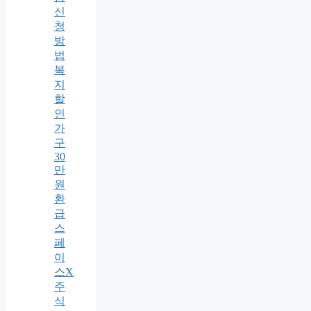
신
청
방
법
복
지
할
인
가
구
30
만
원
환
급
스
페
이
스X
주
식