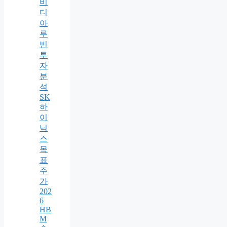
비
디
아
루
빈
투
자
분
석
SK
하
이
닉
스
목
표
주
가
202
6
HB
M