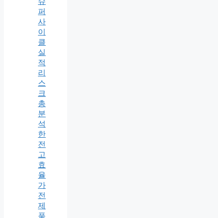
슈
퍼
사
이
클
실
적
리
스
크
총
분
석
한
전
고
효
율
가
전
제
품