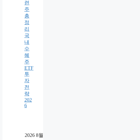
련
주
총
정
리
국
내
수
혜
주
ETF
투
자
전
략
202
6
2026 8월