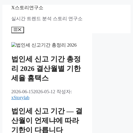
컨
X스토리연구소
텐
실시간 트렌드 분석 스토리 연구소
츠
로
메
건
뉴
너
뛰
기
법인세 신고 기간 총정
리 2026 결산월별 기한
세율 홈택스
2026-06-15
2026-05-12
작성자:
xStorylab
법인세 신고 기간 — 결
산월이 언제냐에 따라
기한이 다릅니다