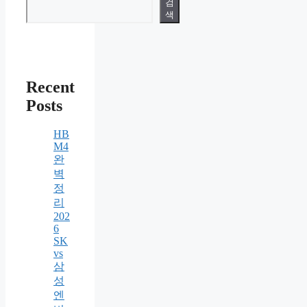
검
색
Recent
Posts
HB
M4
완
벽
정
리
202
6
SK
vs
삼
성
엔