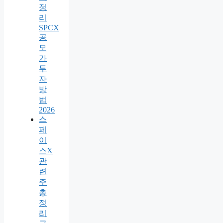
정
리
SPCX
공
모
가
투
자
방
법
2026
스
페
이
스X
관
련
주
총
정
리