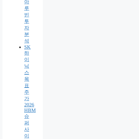
아
루
빈
투
자
분
석
SK
하
이
닉
스
목
표
주
가
2026
HBM
슈
퍼
사
이