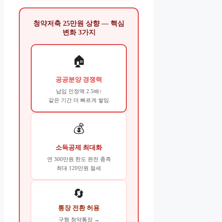
청약저축 25만원 상향 — 핵심
변화 3가지
🏠
공공분양 경쟁력
납입 인정액 2.5배↑
같은 기간 더 빠르게 쌓임
💰
소득공제 최대화
연 300만원 한도 완전 충족
최대 120만원 절세
🔄
통장 전환 허용
구형 청약통장 →