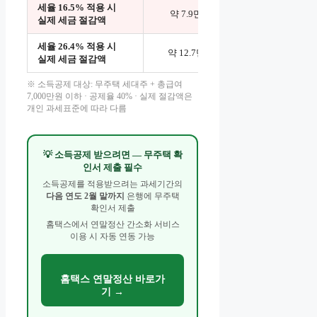
세율 16.5% 적용 시
약 7.9만원
약 19.
실제 세금 절감액
세율 26.4% 적용 시
약 12.7만원
약 31.
실제 세금 절감액
※ 소득공제 대상: 무주택 세대주 + 총급여
7,000만원 이하 · 공제율 40% · 실제 절감액은
개인 과세표준에 따라 다름
💡 소득공제 받으려면 — 무주택 확
인서 제출 필수
소득공제를 적용받으려는 과세기간의
다음 연도 2월 말까지
은행에 무주택
확인서 제출
홈택스에서 연말정산 간소화 서비스
이용 시 자동 연동 가능
홈택스 연말정산 바로가
기 →