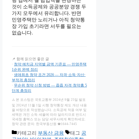
행 앱에서 월 납입액을 변경하는
것이 소득공제와 공공분양 경쟁 두
가지 모두에서 유리합니다. 반면
민영주택만 노리거나 아직 청약통
장 가입 초기라면 서두를 필요는
없습니다.
📌 함께 읽으면 좋은 글
·
청약 예치금 지역별 금액 기준표 — 민영주택
1순위 완벽 정리
·
생애최초 청약 조건 2026 — 자격·소득·자산·
부적격 총정리
·
무순위 청약 신청 방법 — 줍줍 자격·청약홈 5
단계 총정리
⚠️ 본 포스팅은 국토교통부 2024년 9월 25일 발표
및 2024년 11월 1일 시행 청약통장 제도 개선 내용
을 바탕으로 작성됐습니다. 소득공제 적용 여부 및
세액은 개인 소득·세율에 따라 달라지므로 반드시
국세청 홈택스 또는 담당 세무사에게 확인하세요.
청약 관련 문의: 한국부동산원 ☎1644-7445
카테고리
부동산 금융
태그
공