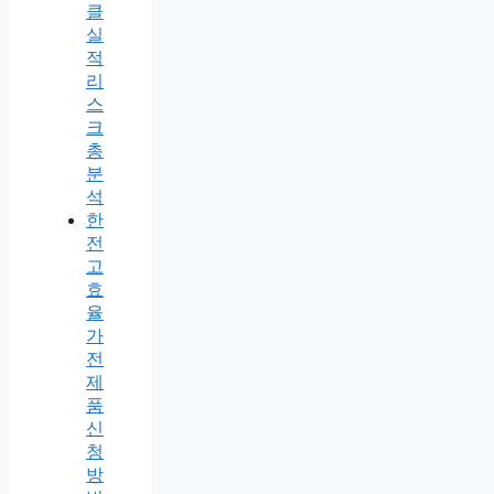
클
실
적
리
스
크
총
분
석
한
전
고
효
율
가
전
제
품
신
청
방