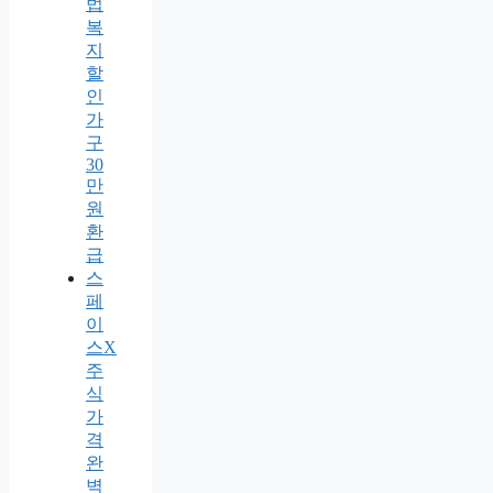
법
복
지
할
인
가
구
30
만
원
환
급
스
페
이
스X
주
식
가
격
완
벽