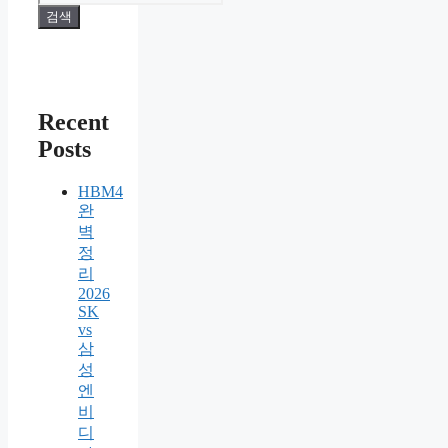
검색
Recent
Posts
HBM4
완
벽
정
리
2026
SK
vs
삼
성
엔
비
디