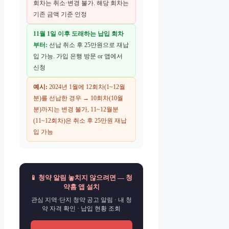
회차는 취소·변경 불가. 해당 회차는
기존 금액 기준 인정
11월 1일 이후 도래하는 납입 회차
부터:
선납 취소 후 25만원으로 재납
입 가능. 가입 은행 방문 or 앱에서
신청
예시:
2024년 1월에 12회차(1~12월
분)를 선납한 경우 → 10회차(10월
분)까지는 변경 불가, 11~12월분
(11~12회차)은 취소 후 25만원 재납
입 가능
📱 청약 알림 놓치지 않으려면 — 청
약홈 앱 설치
관심 지역·단지 청약 공고 알림 · 내 청
약 자격 확인 · 납입 현황 조회