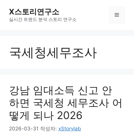
컨
X스토리연구소
텐
메
츠
실시간 트렌드 분석 스토리 연구소
로
뉴
건
너
국세청세무조사
뛰
기
강남 임대소득 신고 안
하면 국세청 세무조사 어
떻게 되나 2026
2026-03-31
작성자:
xStorylab