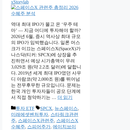
xStorylab
역대 최대 IPO가 몰고 온 ‘우주 테
마’ — 지금 어디에 투자해야 할까?
2026년 6월, 증시 역사상 최대 규모
의 IPO가 임박했습니다. 일론 머스
크가 이끄는 스페이스X(SpaceX)가
나스닥(티커: SPCX)에 상장을 추
진하면서 예상 시가총액이 무려
3,029조 원(약 2.2조 달러)에 달합니
다. 2019년 세계 최대 IPO였던 사우
디 아람코(약 2,000조 원)를 뛰어넘
는 전무후무한 규모입니다. 문제는
한국 개인 투자자들이 공모 단계에
서 직접 청약하기는 …
더 읽기
카
태
투자 ETF
SPCX
,
뉴스페이스
,
테
그
미래에셋벤처투자
,
스타링크관련
고
주
,
스페이스X관련주
,
스페이스X
리
수혜주
,
스피어주가
,
에이치브이