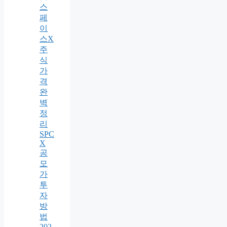
스
페
이
스X
주
식
가
격
완
벽
정
리
SPC
X
공
모
가
투
자
방
법
202