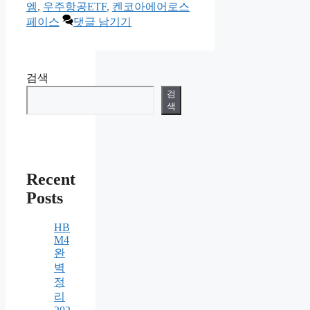
엠
,
우주항공ETF
,
켄코아에어로스
페이스
댓글 남기기
검색
검
색
Recent
Posts
HB
M4
완
벽
정
리