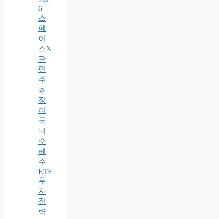
6
스
페
이
스X
관
련
주
총
정
리
국
내
수
혜
주
ETF
투
자
전
략