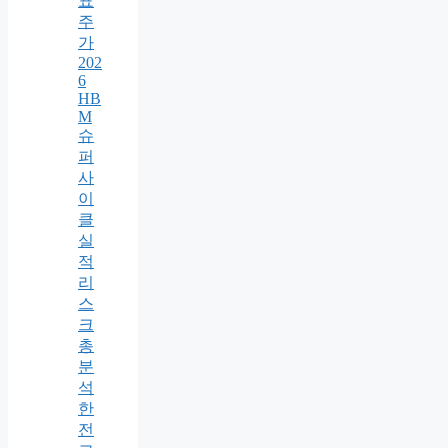
표
주
가
202
6
HB
M
슈
퍼
사
이
클
실
적
리
스
크
총
분
석
한
전