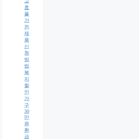
고
효
율
가
전
제
품
신
청
방
법
복
지
할
인
가
구
30
만
원
환
급