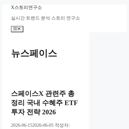
컨
X스토리연구소
텐
실시간 트렌드 분석 스토리 연구소
츠
로
메
건
뉴
너
뛰
기
뉴스페이스
스페이스X 관련주 총
정리 국내 수혜주 ETF
투자 전략 2026
2026-06-15
2026-06-05
작성자: