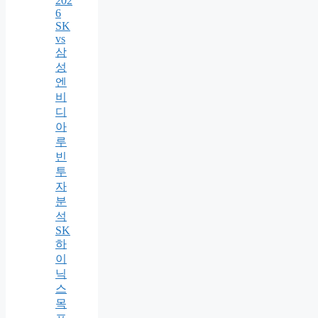
202
6
SK
vs
삼
성
엔
비
디
아
루
빈
투
자
분
석
SK
하
이
닉
스
목