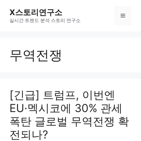
컨
X스토리연구소
텐
메
츠
실시간 트렌드 분석 스토리 연구소
로
뉴
건
너
무역전쟁
뛰
기
[긴급] 트럼프, 이번엔
EU·멕시코에 30% 관세
폭탄 글로벌 무역전쟁 확
전되나?