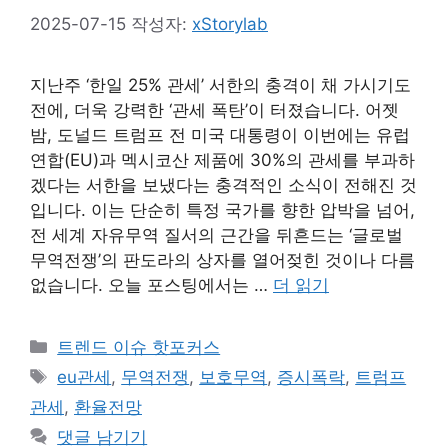
2025-07-15
작성자:
xStorylab
지난주 ‘한일 25% 관세’ 서한의 충격이 채 가시기도
전에, 더욱 강력한 ‘관세 폭탄’이 터졌습니다. 어젯
밤, 도널드 트럼프 전 미국 대통령이 이번에는 유럽
연합(EU)과 멕시코산 제품에 30%의 관세를 부과하
겠다는 서한을 보냈다는 충격적인 소식이 전해진 것
입니다. 이는 단순히 특정 국가를 향한 압박을 넘어,
전 세계 자유무역 질서의 근간을 뒤흔드는 ‘글로벌
무역전쟁’의 판도라의 상자를 열어젖힌 것이나 다름
없습니다. 오늘 포스팅에서는 …
더 읽기
카
트렌드 이슈 핫포커스
테
태
eu관세
,
무역전쟁
,
보호무역
,
증시폭락
,
트럼프
고
그
관세
,
환율전망
리
댓글 남기기