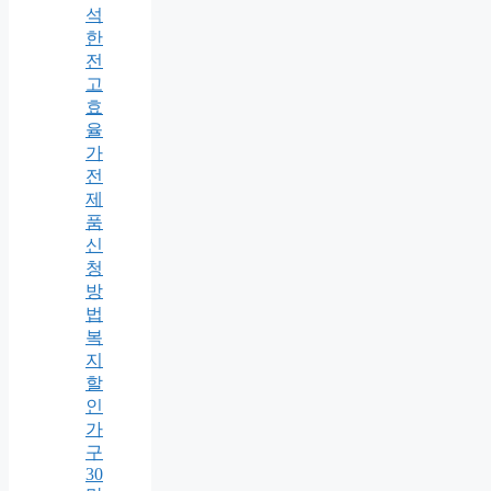
석
한
전
고
효
율
가
전
제
품
신
청
방
법
복
지
할
인
가
구
30