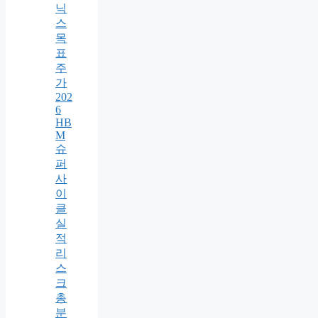
닉
스
목
표
주
가
202
6
HB
M
슈
퍼
사
이
클
실
적
리
스
크
총
분