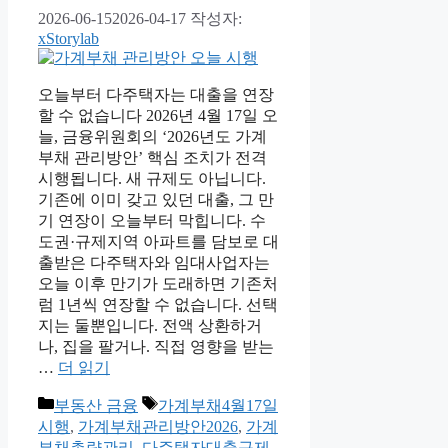
2026-06-15
2026-04-17
작성자:
xStorylab
오늘부터 다주택자는 대출을 연장
할 수 없습니다 2026년 4월 17일 오
늘, 금융위원회의 ‘2026년도 가계
부채 관리방안’ 핵심 조치가 전격
시행됩니다. 새 규제도 아닙니다.
기존에 이미 갖고 있던 대출, 그 만
기 연장이 오늘부터 막힙니다. 수
도권·규제지역 아파트를 담보로 대
출받은 다주택자와 임대사업자는
오늘 이후 만기가 도래하면 기존처
럼 1년씩 연장할 수 없습니다. 선택
지는 둘뿐입니다. 전액 상환하거
나, 집을 팔거나. 직접 영향을 받는
…
더 읽기
카
태
부동산 금융
가계부채4월17일
테
그
시행
,
가계부채관리방안2026
,
가계
고
부채총량관리
,
다주택자대출규제
,