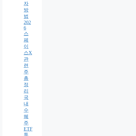
자
방
법
202
6
스
페
이
스X
관
련
주
총
정
리
국
내
수
혜
주
ETF
투