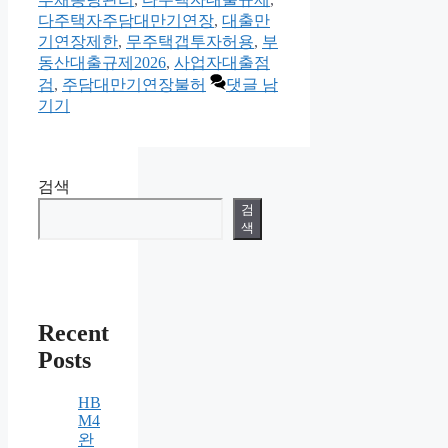
리
다주택자주담대만기연장
,
대출만
기연장제한
,
무주택갭투자허용
,
부
동산대출규제2026
,
사업자대출점
검
,
주담대만기연장불허
댓글 남
기기
검색
검
색
Recent
Posts
HB
M4
완