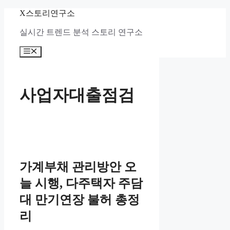
컨
X스토리연구소
텐
실시간 트렌드 분석 스토리 연구소
츠
로
메
건
뉴
너
뛰
기
사업자대출점검
가계부채 관리방안 오
늘 시행, 다주택자 주담
대 만기연장 불허 총정
리