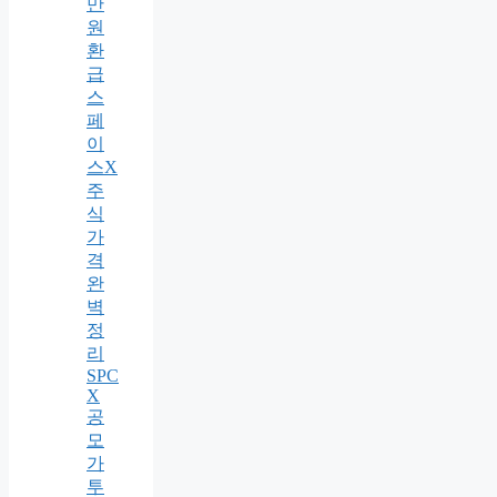
만
원
환
급
스
페
이
스X
주
식
가
격
완
벽
정
리
SPC
X
공
모
가
투