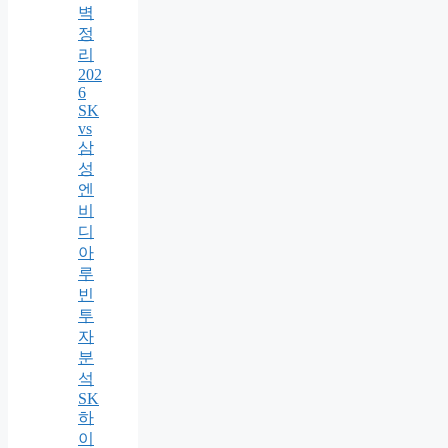
벽
정
리
202
6
SK
vs
삼
성
엔
비
디
아
루
빈
투
자
분
석
SK
하
이