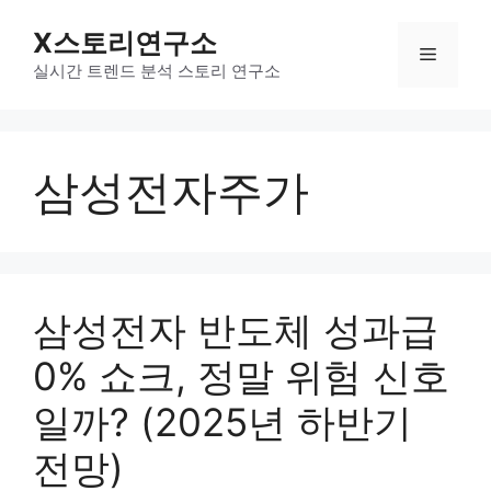
컨
X스토리연구소
텐
메
츠
실시간 트렌드 분석 스토리 연구소
로
뉴
건
너
삼성전자주가
뛰
기
삼성전자 반도체 성과급
0% 쇼크, 정말 위험 신호
일까? (2025년 하반기
전망)