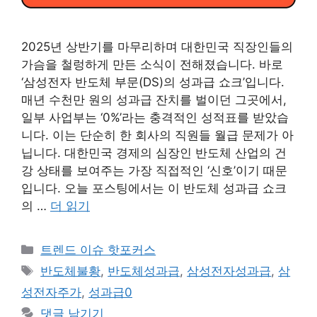
2025년 상반기를 마무리하며 대한민국 직장인들의
가슴을 철렁하게 만든 소식이 전해졌습니다. 바로
‘삼성전자 반도체 부문(DS)의 성과급 쇼크’입니다.
매년 수천만 원의 성과급 잔치를 벌이던 그곳에서,
일부 사업부는 ‘0%’라는 충격적인 성적표를 받았습
니다. 이는 단순히 한 회사의 직원들 월급 문제가 아
닙니다. 대한민국 경제의 심장인 반도체 산업의 건
강 상태를 보여주는 가장 직접적인 ‘신호’이기 때문
입니다. 오늘 포스팅에서는 이 반도체 성과급 쇼크
의 …
더 읽기
카
트렌드 이슈 핫포커스
테
태
반도체불황
,
반도체성과급
,
삼성전자성과급
,
삼
고
그
성전자주가
,
성과급0
리
댓글 남기기