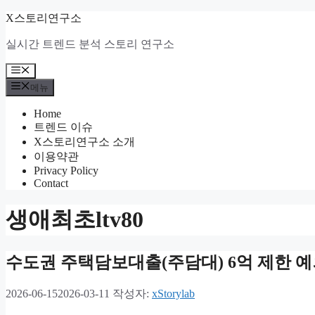
컨
X스토리연구소
텐
실시간 트렌드 분석 스토리 연구소
츠
로
메
건
뉴
메뉴
너
뛰
Home
기
트렌드 이슈
X스토리연구소 소개
이용약관
Privacy Policy
Contact
생애최초ltv80
수도권 주택담보대출(주담대) 6억 제한 예외 
2026-06-15
2026-03-11
작성자:
xStorylab