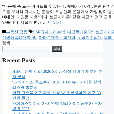
“마음에 쏙 드는 아파트를 찾았는데, 매매가가 6억 5천만 원이라
트를 구하러 다니시는 분들이 부동산과 은행에서 가장 많이 듣
뼈대인 ‘디딤돌 대출’이나 ‘보금자리론’ 같은 저금리 정책 금융
있습니다. 서울의 평균 …
더 읽기
카
태
부동산 금융
DSR규제피하는법
,
디딤돌대출6억
,
보금자리
테
그
신생아특례대출9억
,
아파트대출우회전략
,
초장기주담대
,
특례
고
검색
리
검색
Recent Posts
HBM4 완벽 정리 2026 SK vs 삼성 엔비디아 루빈 투
자 분석
SK하이닉스 목표주가 2026 HBM 슈퍼사이클 실적
리스크 총분석
한전 고효율 가전제품 신청 방법 복지할인 가구 30
만원 환급
스페이스X 주식 가격 완벽 정리 SPCX 공모가 투자
방법 2026