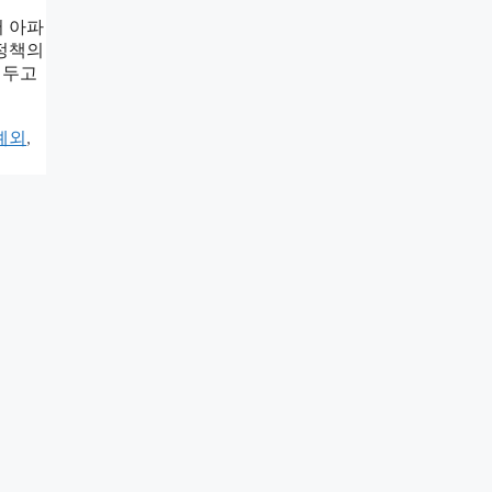
서 아파
 정책의
워두고
예외
,