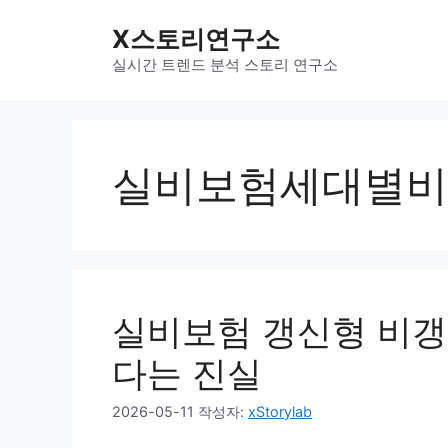
컨
X스토리연구소
텐
츠
실시간 트렌드 분석 스토리 연구소
로
건
너
뛰
실비보험세대별비
기
실비보험 갱신형 비갱
다는 진실
2026-05-11
작성자:
xStorylab