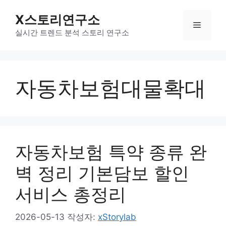
컨
X스토리연구소
텐
메
츠
실시간 트렌드 분석 스토리 연구소
로
뉴
건
너
자동차보험대물확대
뛰
기
자동차보험 특약 종류 완
벽 정리 기본담보 할인
서비스 총정리
2026-05-13
작성자:
xStorylab