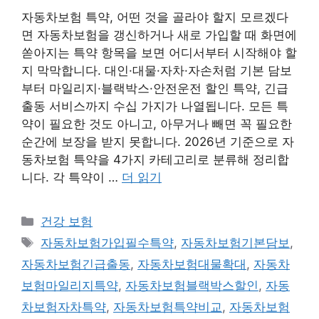
자동차보험 특약, 어떤 것을 골라야 할지 모르겠다
면 자동차보험을 갱신하거나 새로 가입할 때 화면에
쏟아지는 특약 항목을 보면 어디서부터 시작해야 할
지 막막합니다. 대인·대물·자차·자손처럼 기본 담보
부터 마일리지·블랙박스·안전운전 할인 특약, 긴급
출동 서비스까지 수십 가지가 나열됩니다. 모든 특
약이 필요한 것도 아니고, 아무거나 빼면 꼭 필요한
순간에 보장을 받지 못합니다. 2026년 기준으로 자
동차보험 특약을 4가지 카테고리로 분류해 정리합
니다. 각 특약이 …
더 읽기
카
건강 보험
테
태
자동차보험가입필수특약
,
자동차보험기본담보
,
고
그
자동차보험긴급출동
,
자동차보험대물확대
,
자동차
리
보험마일리지특약
,
자동차보험블랙박스할인
,
자동
차보험자차특약
,
자동차보험특약비교
,
자동차보험