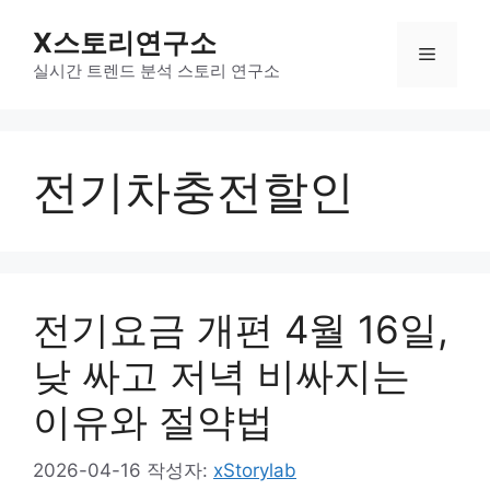
컨
X스토리연구소
텐
메
츠
실시간 트렌드 분석 스토리 연구소
로
뉴
건
너
전기차충전할인
뛰
기
전기요금 개편 4월 16일,
낮 싸고 저녁 비싸지는
이유와 절약법
2026-04-16
작성자:
xStorylab