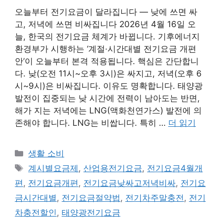
오늘부터 전기요금이 달라집니다 — 낮에 쓰면 싸
고, 저녁에 쓰면 비싸집니다 2026년 4월 16일 오
늘, 한국의 전기요금 체계가 바뀝니다. 기후에너지
환경부가 시행하는 ‘계절·시간대별 전기요금 개편
안’이 오늘부터 본격 적용됩니다. 핵심은 간단합니
다. 낮(오전 11시~오후 3시)은 싸지고, 저녁(오후 6
시~9시)은 비싸집니다. 이유도 명확합니다. 태양광
발전이 집중되는 낮 시간에 전력이 남아도는 반면,
해가 지는 저녁에는 LNG(액화천연가스) 발전에 의
존해야 합니다. LNG는 비쌉니다. 특히 …
더 읽기
카
생활 소비
테
태
계시별요금제
,
산업용전기요금
,
전기요금4월개
고
그
편
,
전기요금개편
,
전기요금낮싸고저녁비싸
,
전기요
리
금시간대별
,
전기요금절약법
,
전기차주말충전
,
전기
차충전할인
,
태양광전기요금