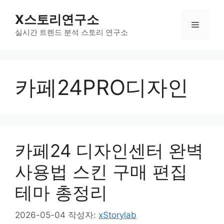
컨
X스토리연구소
텐
메
츠
실시간 트렌드 분석 스토리 연구소
로
뉴
건
너
카페24PRO디자인
뛰
기
카페24 디자인센터 완벽
사용법 스킨 구매 편집
테마 총정리
2026-05-04
작성자:
xStorylab