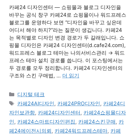
카페24 디자인센터 — 쇼핑몰과 블로그 디자인을
바꾸는 공식 창구 카페24로 쇼핑몰이나 워드프레스
블로그를 운영하다 보면 “디자인을 바꾸고 싶은데
어디서 해야 하지?”라는 질문이 생깁니다. 카페24
는 목적별로 디자인 변경 경로가 두 갈래입니다. 쇼
핑몰 디자인은 카페24 디자인센터(d.cafe24.com),
워드프레스 블로그 테마는 나의서비스관리 → 워드
프레스 테마 설치 경로를 씁니다. 이 포스팅에서는
두 경로를 모두 정리합니다. 카페24 디자인센터의
구조와 스킨 구매법, …
더 읽기
카
디지털 테크
테
태
카페24AI디자인
,
카페24PRO디자인
,
카페24디
고
그
자인보관함
,
카페24디자인센터
,
카페24쇼핑몰디자
리
인
,
카페24스마트디자인편집
,
카페24스킨구매
,
카
페24에이전시의뢰
,
카페24워드프레스테마
,
카페