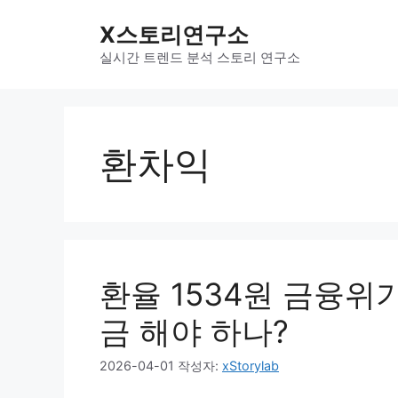
컨
X스토리연구소
텐
츠
실시간 트렌드 분석 스토리 연구소
로
건
너
뛰
환차익
기
환율 1534원 금융위기
금 해야 하나?
2026-04-01
작성자:
xStorylab