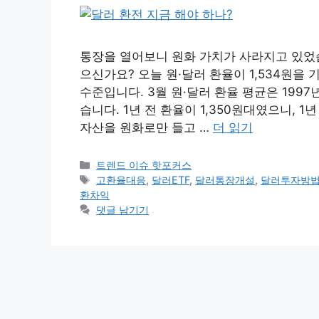
통장을 열어보니 원화 가치가 사라지고 있었습
으신가요? 오늘 원·달러 환율이 1,534원을 
수준입니다. 3월 원·달러 환율 평균은 199
습니다. 1년 전 환율이 1,350원대였으니, 1
자산을 원화로만 들고 …
더 읽기
카
트렌드 이슈 핫포커스
테
태
고환율대응
,
달러ETF
,
달러통장개설
,
달러투자방
고
그
환차익
리
댓글 남기기