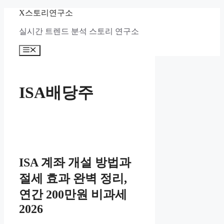
컨
X스토리연구소
텐
실시간 트렌드 분석 스토리 연구소
츠
로
메
건
뉴
너
뛰
기
ISA배당주
ISA 계좌 개설 방법과
절세 효과 완벽 정리,
연간 200만원 비과세
2026