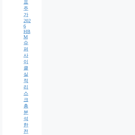
표
주
가
202
6
HB
M
슈
퍼
사
이
클
실
적
리
스
크
총
분
석
한
전