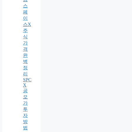
스
페
이
스X
주
식
가
격
완
벽
정
리
SPC
X
공
모
가
투
자
방
법