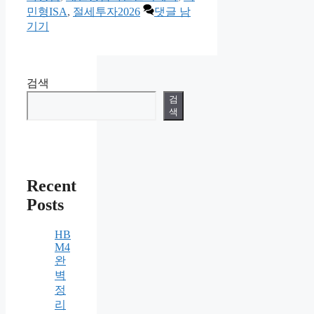
민형ISA
,
절세투자2026
댓글 남
기기
검색
검
색
Recent
Posts
HB
M4
완
벽
정
리