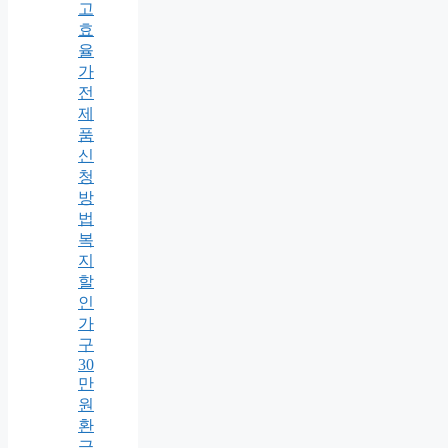
고
효
율
가
전
제
품
신
청
방
법
복
지
할
인
가
구
30
만
원
환
급