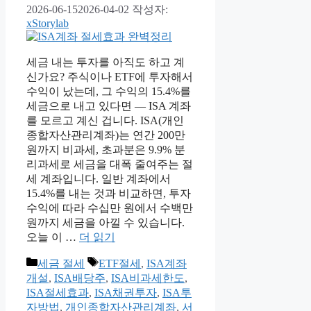
2026-06-15
2026-04-02
작성자:
xStorylab
세금 내는 투자를 아직도 하고 계
신가요? 주식이나 ETF에 투자해서
수익이 났는데, 그 수익의 15.4%를
세금으로 내고 있다면 — ISA 계좌
를 모르고 계신 겁니다. ISA(개인
종합자산관리계좌)는 연간 200만
원까지 비과세, 초과분은 9.9% 분
리과세로 세금을 대폭 줄여주는 절
세 계좌입니다. 일반 계좌에서
15.4%를 내는 것과 비교하면, 투자
수익에 따라 수십만 원에서 수백만
원까지 세금을 아낄 수 있습니다.
오늘 이 …
더 읽기
카
태
세금 절세
ETF절세
,
ISA계좌
테
그
개설
,
ISA배당주
,
ISA비과세한도
,
고
ISA절세효과
,
ISA채권투자
,
ISA투
리
자방법
,
개인종합자산관리계좌
,
서