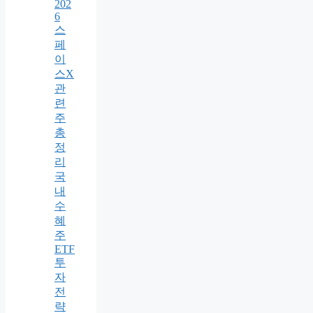
202
6
스
페
이
스X
관
련
주
총
정
리
국
내
수
혜
주
ETF
투
자
전
략