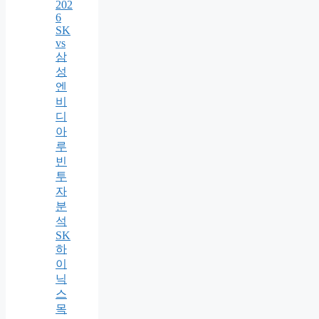
202
6
SK
vs
삼
성
엔
비
디
아
루
빈
투
자
분
석
SK
하
이
닉
스
목