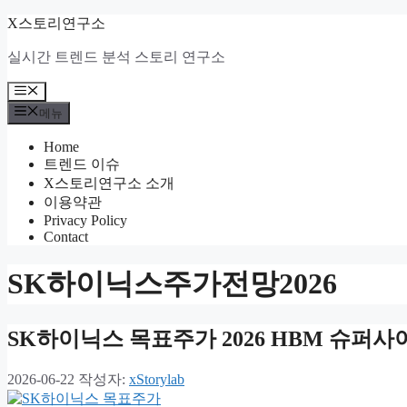
컨
X스토리연구소
텐
실시간 트렌드 분석 스토리 연구소
츠
로
메
건
뉴
메뉴
너
뛰
Home
기
트렌드 이슈
X스토리연구소 소개
이용약관
Privacy Policy
Contact
SK하이닉스주가전망2026
SK하이닉스 목표주가 2026 HBM 슈퍼
2026-06-22
작성자:
xStorylab