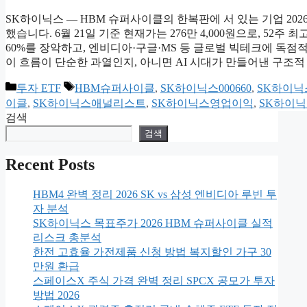
SK하이닉스 — HBM 슈퍼사이클의 한복판에 서 있는 기업 2026
했습니다. 6월 21일 기준 현재가는 276만 4,000원으로, 52주 
60%를 장악하고, 엔비디아·구글·MS 등 글로벌 빅테크에 독점
이 흐름이 단순한 과열인지, 아니면 AI 시대가 만들어낸 구조적
카
태
투자 ETF
HBM슈퍼사이클
,
SK하이닉스000660
,
SK하이닉
테
그
이클
,
SK하이닉스애널리스트
,
SK하이닉스영업이익
,
SK하이
고
검색
리
검색
Recent Posts
HBM4 완벽 정리 2026 SK vs 삼성 엔비디아 루빈 투
자 분석
SK하이닉스 목표주가 2026 HBM 슈퍼사이클 실적
리스크 총분석
한전 고효율 가전제품 신청 방법 복지할인 가구 30
만원 환급
스페이스X 주식 가격 완벽 정리 SPCX 공모가 투자
방법 2026