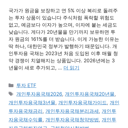
국가가 원금을 보장하고 연 5% 이상 복리로 돌려주
는 투자 상품이 있습니다 주식처럼 폭락할 위험도
없고, 예금보다 이자가 높으며, 이자에 붙는 세금도
낮습니다. 게다가 20년물을 만기까지 보유하면 투
자 원금의 161%를 더 받습니다. 이게 가능한 이유는
딱 하나, 대한민국 정부가 발행하기 때문입니다. 개
인투자용 국채는 2023년 처음 도입된 이후 매월 청
약 경쟁이 치열해지는 상품입니다. 2026년에는 3
년물이 새로 추가되고, …
더 읽기
카
투자 ETF
테
태
개인투자용국채2026
,
개인투자용국채20년물
,
고
그
개인투자용국채3년물
,
개인투자용국채가이드
,
개인
리
투자용국채금리
,
개인투자용국채분리과세
,
개인투
자용국채수익률
,
개인투자용국채청약방법
,
개인투