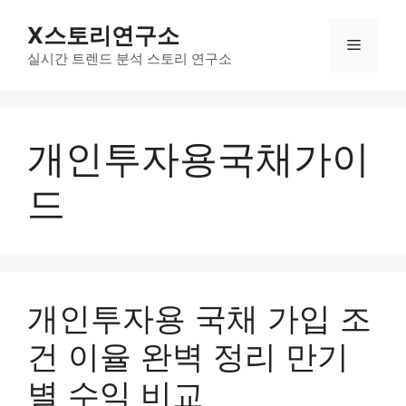
컨
X스토리연구소
텐
메
츠
실시간 트렌드 분석 스토리 연구소
로
뉴
건
너
개인투자용국채가이
뛰
기
드
개인투자용 국채 가입 조
건 이율 완벽 정리 만기
별 수익 비교