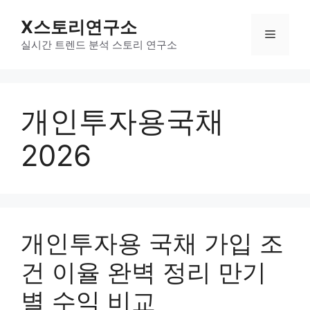
컨
X스토리연구소
텐
메
츠
실시간 트렌드 분석 스토리 연구소
로
뉴
건
너
개인투자용국채
뛰
기
2026
개인투자용 국채 가입 조
건 이율 완벽 정리 만기
별 수익 비교