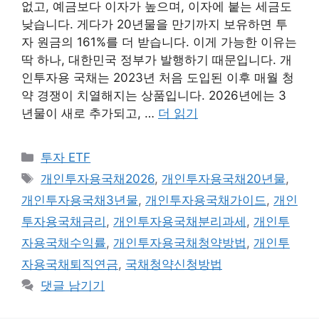
없고, 예금보다 이자가 높으며, 이자에 붙는 세금도
낮습니다. 게다가 20년물을 만기까지 보유하면 투
자 원금의 161%를 더 받습니다. 이게 가능한 이유는
딱 하나, 대한민국 정부가 발행하기 때문입니다. 개
인투자용 국채는 2023년 처음 도입된 이후 매월 청
약 경쟁이 치열해지는 상품입니다. 2026년에는 3
년물이 새로 추가되고, …
더 읽기
카
투자 ETF
테
태
개인투자용국채2026
,
개인투자용국채20년물
,
고
그
개인투자용국채3년물
,
개인투자용국채가이드
,
개인
리
투자용국채금리
,
개인투자용국채분리과세
,
개인투
자용국채수익률
,
개인투자용국채청약방법
,
개인투
자용국채퇴직연금
,
국채청약신청방법
댓글 남기기