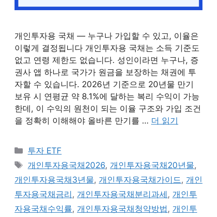
개인투자용 국채 — 누구나 가입할 수 있고, 이율은
이렇게 결정됩니다 개인투자용 국채는 소득 기준도
없고 연령 제한도 없습니다. 성인이라면 누구나, 증
권사 앱 하나로 국가가 원금을 보장하는 채권에 투
자할 수 있습니다. 2026년 기준으로 20년물 만기
보유 시 연평균 약 8.1%에 달하는 복리 수익이 가능
한데, 이 수익의 원천이 되는 이율 구조와 가입 조건
을 정확히 이해해야 올바른 만기를 …
더 읽기
카
투자 ETF
테
태
개인투자용국채2026
,
개인투자용국채20년물
,
고
그
개인투자용국채3년물
,
개인투자용국채가이드
,
개인
리
투자용국채금리
,
개인투자용국채분리과세
,
개인투
자용국채수익률
,
개인투자용국채청약방법
,
개인투