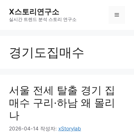
컨
X스토리연구소
텐
메
츠
실시간 트렌드 분석 스토리 연구소
로
뉴
건
너
경기도집매수
뛰
기
서울 전세 탈출 경기 집
매수 구리·하남 왜 몰리
나
2026-04-14
작성자:
xStorylab