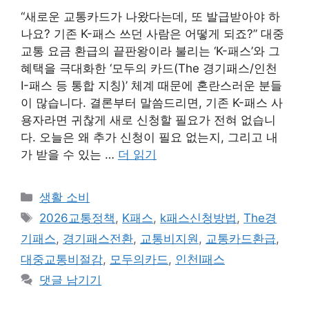
“새로운 교통카드가 나왔다는데, 또 발급받아야 하
나요? 기존 K-패스 쓰던 사람은 어떻게 되죠?” 대중
교통 요금 환급의 끝판왕이라 불리는 ‘K-패스’와 그
혜택을 극대화한 ‘모두의 카드(The 경기패스/인천
I-패스 등 통합 지칭)’ 체계 때문에 혼란스러운 분들
이 많습니다. 결론부터 말씀드리면, 기존 K-패스 사
용자라면 귀찮게 새로 신청할 필요가 전혀 없습니
다. 오늘은 왜 추가 신청이 필요 없는지, 그리고 내
가 받을 수 있는 …
더 읽기
카
생활 소비
테
태
2026교통정책
,
K패스
,
k패스신청방법
,
The경
고
그
기패스
,
경기패스전환
,
교통비지원
,
교통카드환급
,
리
대중교통비절감
,
모두의카드
,
인천I패스
댓글 남기기