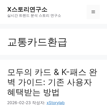
컨
X스토리연구소
텐
메
츠
실시간 트렌드 분석 스토리 연구소
로
뉴
건
너
교통카드환급
뛰
기
모두의 카드 & K-패스 완
벽 가이드: 기존 사용자
혜택받는 방법
2026-02-23
작성자:
xStorylab