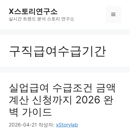
컨
X스토리연구소
텐
메
츠
실시간 트렌드 분석 스토리 연구소
로
뉴
건
너
구직급여수급기간
뛰
기
실업급여 수급조건 금액
계산 신청까지 2026 완
벽 가이드
2026-04-21
작성자:
xStorylab