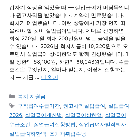
갑자기 직장을 잃었을 때 — 실업급여가 버팀목입니
다 권고사직을 받았습니다. 계약이 만료됐습니다.
회사가 폐업했습니다. 이런 상황에서 가장 먼저 떠
올려야 할 것이 실업급여입니다. 제대로 신청하면
최장 270일, 월 최대 200만원이 넘는 금액을 받을
수 있습니다. 2026년 최저시급이 10,320원으로 오
르면서 실업급여 상·하한액도 함께 인상됐습니다. 1
일 상한액 68,100원, 하한액 66,048원입니다. 수급
조건은 무엇인지, 얼마나 받는지, 어떻게 신청하는
지 — 지금 …
더 읽기
카
복지 지원금
테
태
구직급여수급기간
,
권고사직실업급여
,
실업급여
고
그
2026
,
실업급여계산법
,
실업급여상한액
,
실업급여
리
수급조건
,
실업급여신청방법
,
실업급여자발적퇴사
,
실업급여하한액
,
조기재취업수당