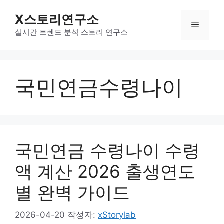
컨
X스토리연구소
텐
메
츠
실시간 트렌드 분석 스토리 연구소
로
뉴
건
너
국민연금수령나이
뛰
기
국민연금 수령나이 수령
액 계산 2026 출생연도
별 완벽 가이드
2026-04-20
작성자:
xStorylab