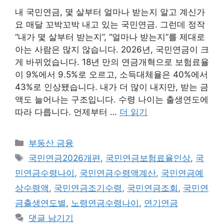
내 국민연금, 몇 살부터 얼마나 받는지 알고 계신가
요 매달 꼬박꼬박 내고 있는 국민연금. 그런데 정작
“내가 몇 살부터 받는지”, “얼마나 받는지”를 제대로
아는 사람은 많지 않습니다. 2026년, 국민연금이 크
게 바뀌었습니다. 18년 만의 연금개혁으로 보험료율
이 9%에서 9.5%로 오르고, 소득대체율은 40%에서
43%로 인상됐습니다. 내가 더 많이 내지만, 받는 금
액도 늘어나는 구조입니다. 수령 나이는 출생연도에
따라 다릅니다. 언제부터 …
더 읽기
카
부동산 금융
테
태
국민연금2026개편
,
국민연금보험료율인상
,
국
고
그
민연금수령나이
,
국민연금수령액계산
,
국민연금예
리
상수령액
,
국민연금조기수령
,
국민연금조회
,
국민연
금출생연도별
,
노령연금수령나이
,
연기연금
댓글 남기기