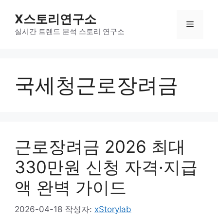
컨
X스토리연구소
텐
메
츠
실시간 트렌드 분석 스토리 연구소
로
뉴
건
너
국세청근로장려금
뛰
기
근로장려금 2026 최대
330만원 신청 자격·지급
액 완벽 가이드
2026-04-18
작성자:
xStorylab