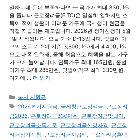
일하는데 돈이 부족하다면 — 국가가 최대 330만원
을 줍니다 근로장려금(EITC)은 열심히 일하지만 소
득이 적어 생활이 어려운 가구에 국세청이 현금을
직접 지급하는 제도입니다. 2026년 정기신청이 5월
1일 시작됩니다. 오늘 기준 D-13입니다. 맞벌이 가
구의 소득 기준이 기존 3,800만원에서 4,400만원
으로 대폭 완화돼, 올해 처음으로 혜택을 받는 가구
가 크게 늘어납니다. 단독가구 최대 165만원, 홑벌
이가구 최대 285만원, 맞벌이가구 최대 330만원.
여기에 …
더 읽기
카
복지 지원금
테
태
2026복지지원금
,
국세청근로장려금
,
근로장려
고
그
금2026
,
근로장려금330만원
,
근로장려금맞벌이
,
리
근로장려금소득기준
,
근로장려금신청자격
,
근로장
려금정기신청
,
근로장려금지급액
,
근로장려금홈택