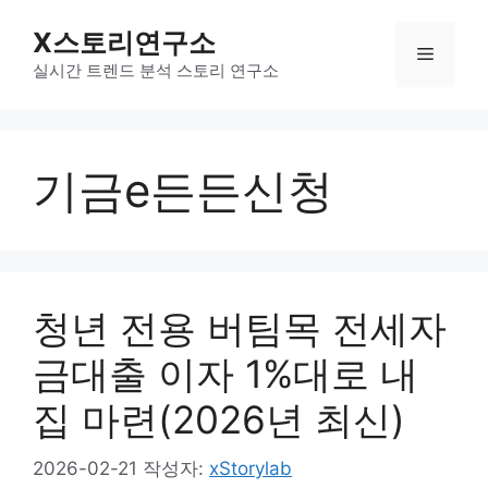
컨
X스토리연구소
텐
메
츠
실시간 트렌드 분석 스토리 연구소
로
뉴
건
너
기금e든든신청
뛰
기
청년 전용 버팀목 전세자
금대출 이자 1%대로 내
집 마련(2026년 최신)
2026-02-21
작성자:
xStorylab