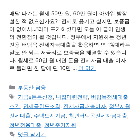
매달 나가는 월세 50만 원, 60만 원이 아까워 밤잠
설친 적 없으신가요? “전세로 옮기고 싶지만 보증금
이 없어서…”라며 포기하셨다면 오늘 이 글이 인생
의 전환점이 될 것입니다. 정부에서 지원하는 청년
전용 버팀목 전세자금대출을 활용하면 연 1%대라는
말도 안 되는 저금리로 보증금을 해결할 수 있습니
다. 월세로 60만 원 내던 돈을 전세자금 대출 이자
로 돌리면 한 달에 단 10만 …
더 읽기
카
부동산 금융
테
태
기금e든든신청
,
내집마련전략
,
버팀목전세대출
고
그
조건
,
전세금한도조회
,
전세자금대출이자
,
정부지원
리
전세대출
,
주택도시기금
,
청년버팀목전세자금대출
,
청년전용대출
,
청년주거지원
댓글 남기기