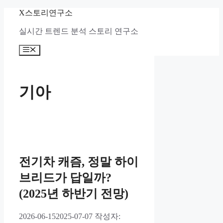
컨
X스토리연구소
텐
실시간 트렌드 분석 스토리 연구소
츠
로
메
건
뉴
너
뛰
기
기아
전기차 캐즘, 정말 하이
브리드가 답일까?
(2025년 하반기 전망)
2026-06-15
2025-07-07
작성자: