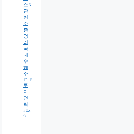
스X
관
련
주
총
정
리
국
내
수
혜
주
ETF
투
자
전
략
202
6