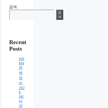
검색
검
색
Recent
Posts
HB
M4
완
벽
정
리
202
6
SK
vs
삼