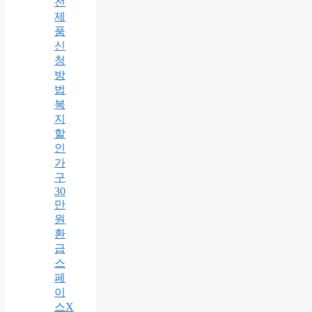
전
제
품
신
청
방
법
복
지
할
인
가
구
30
만
원
환
급
스
페
이
스X