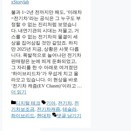
xStorylab
불과 1~2년 전까지만 해도, ‘미래차
=전기차’라는 공식은 그 누구도 부
정할 수 없는 진리처럼 보였습니
다. 내연기관의 시대는 저물고, 거
스를 수 없는 전기차의 물결이 세
상을 집어삼킬 것만 같았죠. 하지
만 2025년 지금, 상황은 사뭇 다릅
니다. 폭발적으로 늘어나던 전기차
판매량은 눈에 띄게 둔화되었고,
그 자리를 한 수 아래로 여겨졌던
‘하이브리드차’가 무섭게 치고 올
라오고 있습니다. 이 현상을 바로
‘전기차 캐즘(EV Chasm)’이라고 …
더 읽기
카
태
디지털 테크
기아
,
전기차
,
전
테
그
기차보조금
,
전기차캐즘
,
테슬라
,
고
하이브리드
,
현대차
댓글 남기기
리