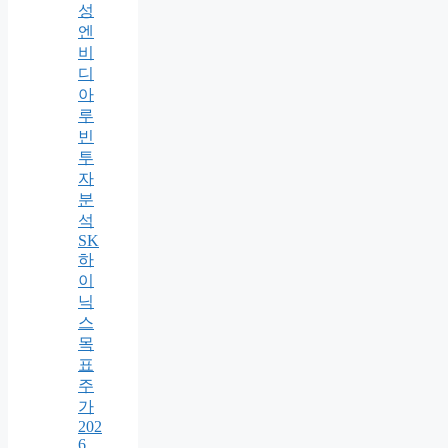
성
엔
비
디
아
루
빈
투
자
분
석
SK
하
이
닉
스
목
표
주
가
202
6