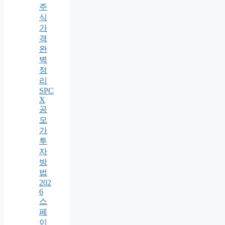
주
식
가
격
완
벽
정
리
SPC
X
공
모
가
투
자
방
법
202
6
스
페
이