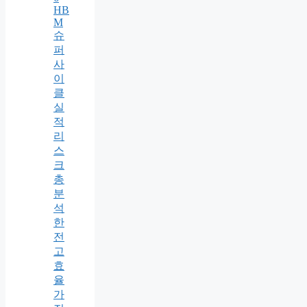
HB
M
슈
퍼
사
이
클
실
적
리
스
크
총
분
석
한
전
고
효
율
가