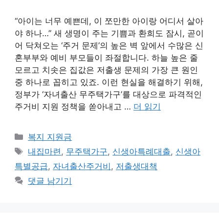
“아이는 너무 예쁜데, 이 쪼만한 아이랑 어디서 살아
야 하나…” 새 생명이 주는 기쁨과 환희도 잠시, 곧이
어 닥쳐오는 ‘주거 문제’의 높은 벽 앞에서 수많은 신
혼부부와 예비 부모들이 좌절합니다. 하늘 높은 줄
모르고 치솟은 집값은 저출생 문제의 가장 큰 원인
중 하나로 꼽히고 있죠. 이런 현실을 해결하기 위해,
정부가 ‘자녀출산 무주택가구’를 대상으로 파격적인
주거비 지원 정책을 쏟아내고 …
더 읽기
카
복지 지원금
테
태
내집마련
,
무주택가구
,
신생아특례대출
,
신생아
고
그
특별공급
,
자녀출산주거비
,
저출생대책
리
댓글 남기기