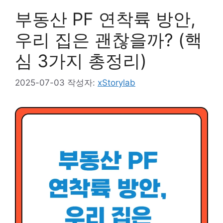
부동산 PF 연착륙 방안,
우리 집은 괜찮을까? (핵
심 3가지 총정리)
2025-07-03
작성자:
xStorylab