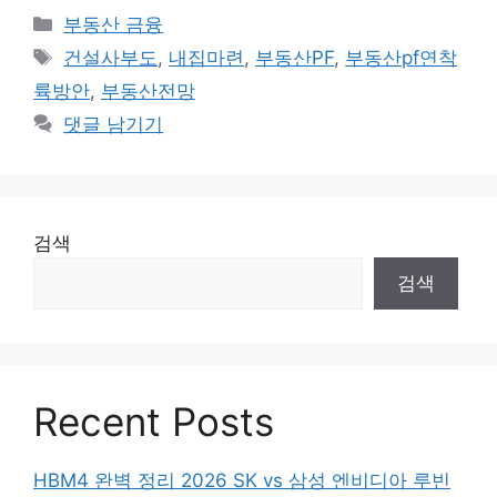
카
부동산 금융
테
태
건설사부도
,
내집마련
,
부동산PF
,
부동산pf연착
고
그
륙방안
,
부동산전망
리
댓글 남기기
검색
검색
Recent Posts
HBM4 완벽 정리 2026 SK vs 삼성 엔비디아 루빈