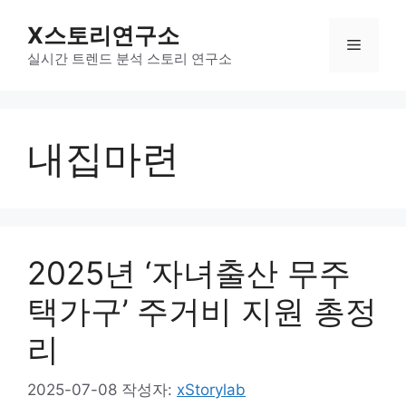
컨
X스토리연구소
텐
메
츠
실시간 트렌드 분석 스토리 연구소
로
뉴
건
너
내집마련
뛰
기
2025년 ‘자녀출산 무주
택가구’ 주거비 지원 총정
리
2025-07-08
작성자:
xStorylab