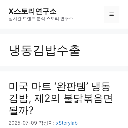
컨
X스토리연구소
텐
메
츠
실시간 트렌드 분석 스토리 연구소
로
뉴
건
너
냉동김밥수출
뛰
기
미국 마트 ‘완판템’ 냉동
김밥, 제2의 불닭볶음면
될까?
2025-07-09
작성자:
xStorylab