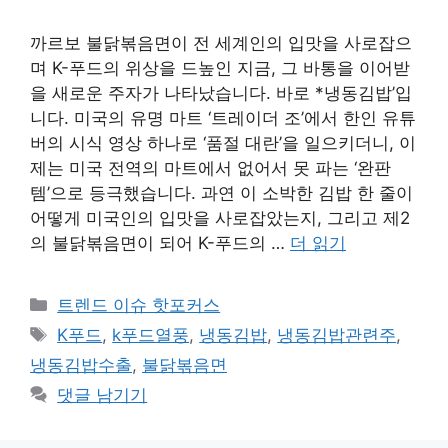
까르보 불닭볶음면이 전 세계인의 입맛을 사로잡으
며 K-푸드의 위상을 드높인 지금, 그 바통을 이어받
을 새로운 주자가 나타났습니다. 바로 *냉동김밥’입
니다. 미국의 유명 마트 ‘트레이더 조’에서 한인 유튜
버의 시식 영상 하나로 ‘품절 대란’을 일으키더니, 이
제는 미국 전역의 마트에서 없어서 못 파는 ‘완판
템’으로 등극했습니다. 과연 이 소박한 김밥 한 줄이
어떻게 미국인의 입맛을 사로잡았는지, 그리고 제2
의 불닭볶음면이 되어 K-푸드의 …
더 읽기
카
트렌드 이슈 핫포커스
테
태
K푸드
,
k푸드열풍
,
냉동김밥
,
냉동김밥관련주
,
고
그
냉동김밥수출
,
불닭볶음면
리
댓글 남기기