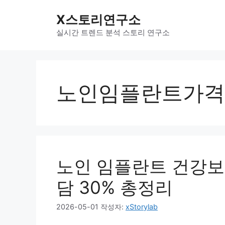
컨
X스토리연구소
텐
츠
실시간 트렌드 분석 스토리 연구소
로
건
너
뛰
노인임플란트가격
기
노인 임플란트 건강보
담 30% 총정리
2026-05-01
작성자:
xStorylab