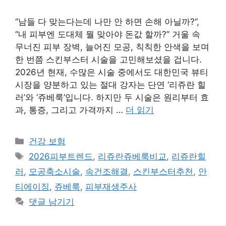
“남들 다 맞는다는데 나만 안 하면 손해 아닐까?”,
“내 피부엔 도대체 뭘 맞아야 돈값 할까?” 거울 속
무너진 피부 장벽, 늘어진 모공, 칙칙한 안색을 보며
한 번쯤 스킨부스터 시술을 고민해보셨을 겁니다.
2026년 현재, 수많은 시술 중에서도 대한민국 뷰티
시장을 양분하고 있는 절대 강자는 단연 ‘리쥬란 힐
러’와 ‘쥬베룩’입니다. 하지만 두 시술은 원리부터 효
과, 통증, 그리고 가격까지 …
더 읽기
카
건강 보험
테
태
2026피부트렌드
,
리쥬란쥬베룩비교
,
리쥬란힐
고
그
러
,
모공축소시술
,
속건조해결
,
스킨부스터추천
,
안
리
티에이징
,
쥬베룩
,
피부재생주사
댓글 남기기