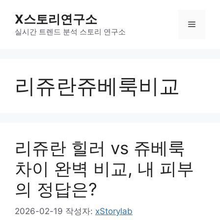
컨
X스토리연구소
텐
메
츠
실시간 트렌드 분석 스토리 연구소
로
뉴
건
너
리쥬란쥬베룩비교
뛰
기
리쥬란 힐러 vs 쥬베룩
차이 완벽 비교, 내 피부
의 정답은?
2026-02-19
작성자:
xStorylab