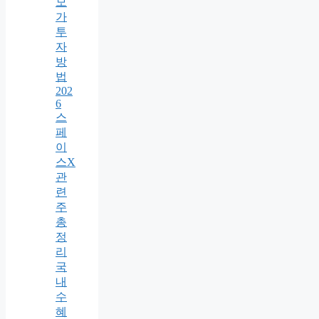
모
가
투
자
방
법
202
6
스
페
이
스X
관
련
주
총
정
리
국
내
수
혜