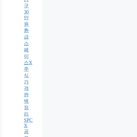
구
30
만
원
환
급
스
페
이
스X
주
식
가
격
완
벽
정
리
SPC
X
공