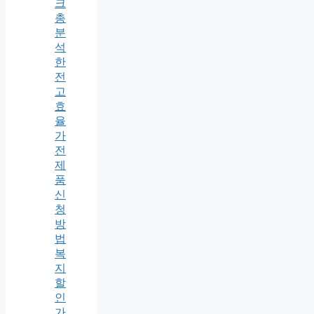
크
총
분
석
한
전
고
효
율
가
전
제
품
신
청
방
법
복
지
할
인
가