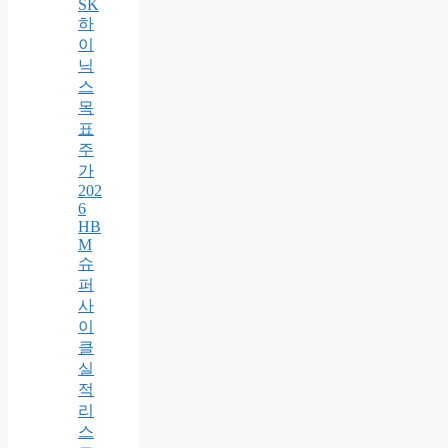
SK
하
이
닉
스
목
표
주
가
202
6
HB
M
슈
퍼
사
이
클
실
적
리
스