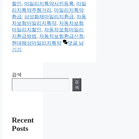
테
그
할인
,
마일리지특약사진등록
,
마일
고
리지특약주행거리
,
마일리지특약
리
환급
,
삼성화재마일리지환급
,
자동
차보험마일리지특약
,
자동차보험
마일리지할인
,
자동차보험마일리
지환급방법
,
자동차보험환급신청
,
현대해상마일리지특약
댓글 남
기기
검색
검
색
Recent
Posts