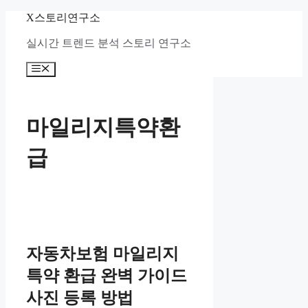
컨
X스토리연구소
텐
실시간 트렌드 분석 스토리 연구소
츠
로
메
건
뉴
너
뛰
기
마일리지특약환
급
자동차보험 마일리지
특약 환급 완벽 가이드
사진 등록 방법