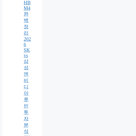
HB
M4
완
벽
정
리
202
6
SK
vs
삼
성
엔
비
디
아
루
빈
투
자
분
석