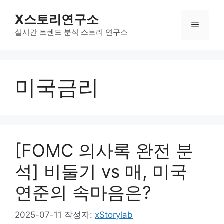
컨
X스토리연구소
텐
메
츠
실시간 트렌드 분석 스토리 연구소
로
뉴
건
너
미국금리
뛰
기
[FOMC 의사록 완전 분
석] 비둘기 vs 매, 미국
연준의 속마음은?
2025-07-11
작성자:
xStorylab