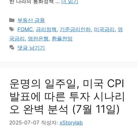
한 나라의 통화정책 …
더 읽기
카
부동산 금융
테
태
FOMC
,
금리정책
,
기준금리인하
,
미국금리
,
영
고
그
국금리
,
영란은행
,
환율전망
리
댓글 남기기
운명의 일주일, 미국 CPI
발표에 따른 투자 시나리
오 완벽 분석 (7월 11일)
2025-07-07
작성자:
xStorylab