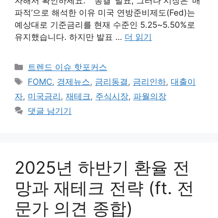
자해서 확인하세요. ‘동결’ 발표, 그러나 시장은 ‘매
파적’으로 해석한 이유 미국 연방준비제도(Fed)는
예상대로 기준금리를 현재 수준인 5.25~5.50%로
유지했습니다. 하지만 발표 …
더 읽기
카
트렌드 이슈 핫포커스
테
태
FOMC
,
경제뉴스
,
금리동결
,
금리인하
,
대출이
고
그
자
,
미국금리
,
재테크
,
주식시장
,
파월의장
리
댓글 남기기
2025년 하반기 환율 전
망과 재테크 전략 (ft. 전
문가 의견 종합)