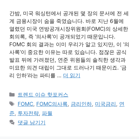
간밤, 미국 워싱턴에서 공개된 몇 장의 문서에 전 세
계 금융시장이 숨을 죽였습니다. 바로 지난 6월에
열렸던 미국 연방공개시장위원회(FOMC)의 상세한
회의록, 즉 ‘의사록’이 공개되었기 때문입니다.
FOMC 회의 결과는 이미 우리가 알고 있지만, 이 ‘의
사록’이 중요한 이유는 따로 있습니다. 점잖은 공식
발표 뒤에 가려졌던, 연준 위원들의 솔직한 생각과
미묘한 의견 대립이 그대로 드러나기 때문이죠. ‘금
리 인하’라는 파티를 …
더 읽기
카
트렌드 이슈 핫포커스
테
태
FOMC
,
FOMC의사록
,
금리인하
,
미국금리
,
연
고
그
준
,
투자전략
,
파월
리
댓글 남기기