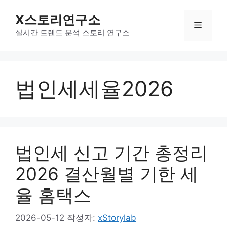
컨
X스토리연구소
텐
메
츠
실시간 트렌드 분석 스토리 연구소
로
뉴
건
너
법인세세율2026
뛰
기
법인세 신고 기간 총정리
2026 결산월별 기한 세
율 홈택스
2026-05-12
작성자:
xStorylab