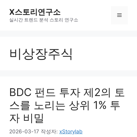
컨
X스토리연구소
텐
메
츠
실시간 트렌드 분석 스토리 연구소
로
뉴
건
너
비상장주식
뛰
기
BDC 펀드 투자 제2의 토
스를 노리는 상위 1% 투
자 비밀
2026-03-17
작성자:
xStorylab