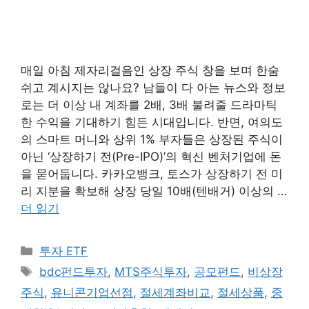
매일 아침 제자리걸음인 상장 주식 창을 보며 한숨
쉬고 계시지는 않나요? 남들이 다 아는 뉴스와 정보
로는 더 이상 내 계좌를 2배, 3배 불려줄 드라마틱
한 수익을 기대하기 힘든 시대입니다. 반면, 여의도
의 스마트 머니와 상위 1% 부자들은 상장된 주식이
아닌 ‘상장하기 전(Pre-IPO)’의 혁신 벤처기업에 돈
을 묻어둡니다. 카카오뱅크, 토스가 상장하기 전 미
리 지분을 확보해 상장 당일 10배(텐배거) 이상의 …
더 읽기
카
투자 ETF
테
태
bdc펀드투자
,
MTS주식투자
,
공모펀드
,
비상장
고
그
주식
,
유니콘기업선점
,
절세계좌비교
,
절세상품
,
중
리