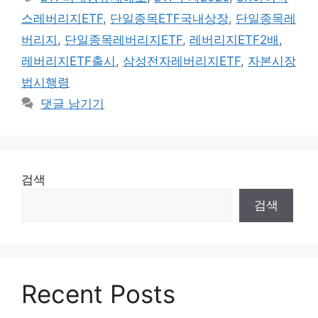
고
그
스레버리지ETF
,
단일종목ETF국내상장
,
단일종목레
리
버리지
,
단일종목레버리지ETF
,
레버리지ETF2배
,
레버리지ETF출시
,
삼성전자레버리지ETF
,
자본시장
법시행령
댓글 남기기
검색
검색
Recent Posts