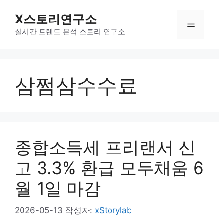
컨
X스토리연구소
텐
메
츠
실시간 트렌드 분석 스토리 연구소
로
뉴
건
너
삼쩜삼수수료
뛰
기
종합소득세 프리랜서 신
고 3.3% 환급 모두채움 6
월 1일 마감
2026-05-13
작성자:
xStorylab