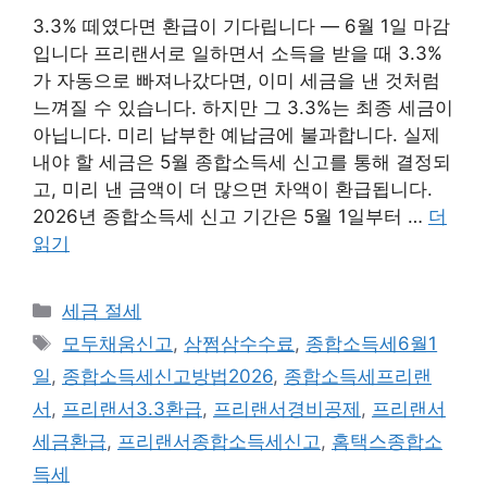
3.3% 떼였다면 환급이 기다립니다 — 6월 1일 마감
입니다 프리랜서로 일하면서 소득을 받을 때 3.3%
가 자동으로 빠져나갔다면, 이미 세금을 낸 것처럼
느껴질 수 있습니다. 하지만 그 3.3%는 최종 세금이
아닙니다. 미리 납부한 예납금에 불과합니다. 실제
내야 할 세금은 5월 종합소득세 신고를 통해 결정되
고, 미리 낸 금액이 더 많으면 차액이 환급됩니다.
2026년 종합소득세 신고 기간은 5월 1일부터 …
더
읽기
카
세금 절세
테
태
모두채움신고
,
삼쩜삼수수료
,
종합소득세6월1
고
그
일
,
종합소득세신고방법2026
,
종합소득세프리랜
리
서
,
프리랜서3.3환급
,
프리랜서경비공제
,
프리랜서
세금환급
,
프리랜서종합소득세신고
,
홈택스종합소
득세