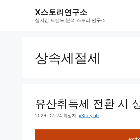
컨
X스토리연구소
텐
츠
실시간 트렌드 분석 스토리 연구소
로
건
너
뛰
상속세절세
기
유산취득세 전환 시 
2026-02-24
작성자:
xStorylab