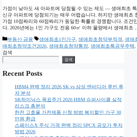
가점이 낮아도 새 아파트에 당첨될 수 있는 제도 — 생애최초 
신규 아파트에 당첨되기는 매우 어렵습니다. 하지만 생애최초 청
가점 10점짜리와 60점짜리가 동일한 확률로 경쟁합니다. 조건
다. 2026년에는 1인 가구도 전용 60㎡ 이하 물량에서 생애최초
카
태
부동산 금융
생애최초1인가구
,
생애최초청약부적격
,
생애
테
그
애최초청약조건2026
,
생애최초청약통장
,
생애최초특공무주택
,
고
검색
리
검색
Recent Posts
HBM4 완벽 정리 2026 SK vs 삼성 엔비디아 루빈 투
자 분석
SK하이닉스 목표주가 2026 HBM 슈퍼사이클 실적
리스크 총분석
한전 고효율 가전제품 신청 방법 복지할인 가구 30
만원 환급
스페이스X 주식 가격 완벽 정리 SPCX 공모가 투자
방법 2026