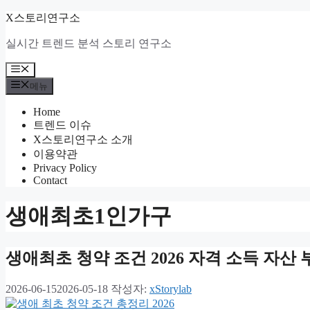
컨
X스토리연구소
텐
실시간 트렌드 분석 스토리 연구소
츠
로
메
건
뉴
메뉴
너
뛰
Home
기
트렌드 이슈
X스토리연구소 소개
이용약관
Privacy Policy
Contact
생애최초1인가구
생애최초 청약 조건 2026 자격 소득 자산
2026-06-15
2026-05-18
작성자:
xStorylab