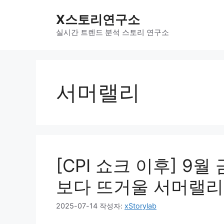
컨
X스토리연구소
텐
츠
실시간 트렌드 분석 스토리 연구소
로
건
너
뛰
서머랠리
기
[CPI 쇼크 이후] 9
보다 뜨거울 서머랠리
2025-07-14
작성자:
xStorylab