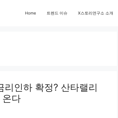
Home
트렌드 이슈
X스토리연구소 소개
월 금리인하 확정? 산타랠리
 온다