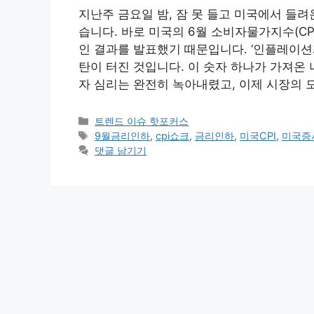
지난주 금요일 밤, 잠 못 들고 미국에서 들
습니다. 바로 미국의 6월 소비자물가지수(CP
인 결과를 발표했기 때문입니다. ‘인플레이션
탄이 터진 것입니다. 이 숫자 하나가 가져온
자 심리는 완전히 녹아내렸고, 이제 시장의 
카
트렌드 이슈 핫포커스
테
태
9월금리인하
,
cpi쇼크
,
금리인하
,
미국CPI
,
미국증
고
그
댓글 남기기
리