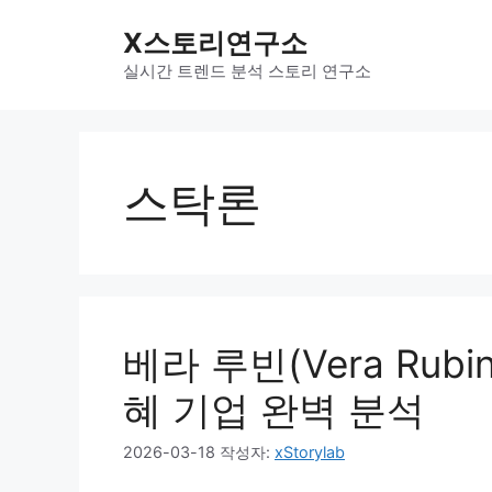
컨
X스토리연구소
텐
츠
실시간 트렌드 분석 스토리 연구소
로
건
너
뛰
스탁론
기
베라 루빈(Vera Rub
혜 기업 완벽 분석
2026-03-18
작성자:
xStorylab