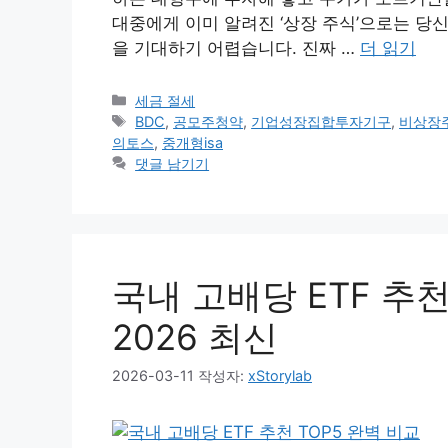
대중에게 이미 알려진 ‘상장 주식’으로는 당신
을 기대하기 어렵습니다. 진짜 …
더 읽기
카
세금 절세
테
태
BDC
,
공모주청약
,
기업성장집합투자기구
,
비상장
고
그
의토스
,
중개형isa
리
댓글 남기기
국내 고배당 ETF 추천
2026 최신
2026-03-11
작성자:
xStorylab