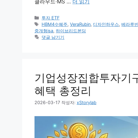
클라우드·MS …
더 읽기
카
투자 ETF
테
태
HBM4수혜주
,
VeraRubin
,
디자인하우스
,
베라루
고
그
중개형isa
,
하이브리드본딩
리
댓글 남기기
기업성장집합투자기구(
혜택 총정리
2026-03-17
작성자:
xStorylab