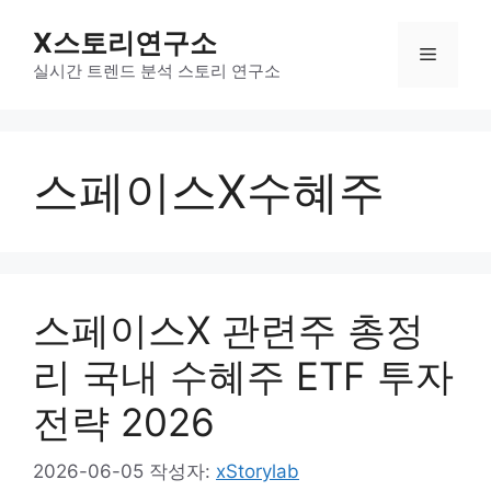
컨
X스토리연구소
텐
메
츠
실시간 트렌드 분석 스토리 연구소
로
뉴
건
너
스페이스X수혜주
뛰
기
스페이스X 관련주 총정
리 국내 수혜주 ETF 투자
전략 2026
2026-06-05
작성자:
xStorylab