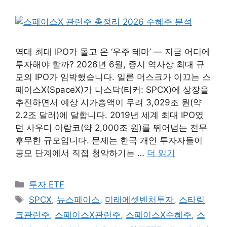
역대 최대 IPO가 몰고 온 ‘우주 테마’ — 지금 어디에
투자해야 할까? 2026년 6월, 증시 역사상 최대 규
모의 IPO가 임박했습니다. 일론 머스크가 이끄는 스
페이스X(SpaceX)가 나스닥(티커: SPCX)에 상장을
추진하면서 예상 시가총액이 무려 3,029조 원(약
2.2조 달러)에 달합니다. 2019년 세계 최대 IPO였
던 사우디 아람코(약 2,000조 원)를 뛰어넘는 전무
후무한 규모입니다. 문제는 한국 개인 투자자들이
공모 단계에서 직접 청약하기는 …
더 읽기
카
투자 ETF
테
태
SPCX
,
뉴스페이스
,
미래에셋벤처투자
,
스타링
고
그
크관련주
,
스페이스X관련주
,
스페이스X수혜주
,
스
리