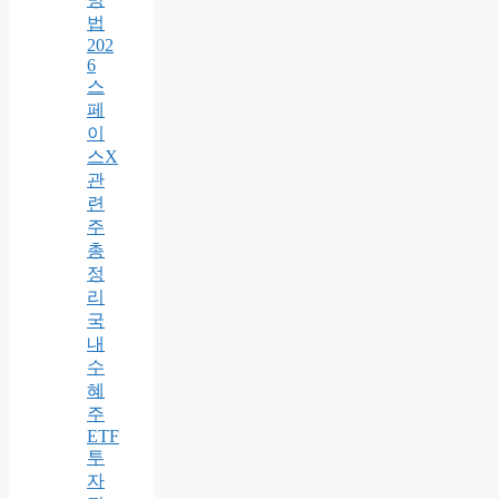
법
202
6
스
페
이
스X
관
련
주
총
정
리
국
내
수
혜
주
ETF
투
자