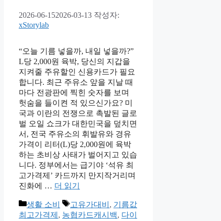
2026-06-15
2026-03-13
작성자:
xStorylab
“오늘 기름 넣을까, 내일 넣을까?”
L당 2,000원 육박, 당신의 지갑을
지켜줄 주유할인 신용카드가 필요
합니다. 최근 주유소 앞을 지날 때
마다 전광판에 찍힌 숫자를 보며
헛숨을 들이켠 적 있으신가요? 미
국과 이란의 전쟁으로 촉발된 글로
벌 오일 쇼크가 대한민국을 덮치면
서, 전국 주유소의 휘발유와 경유
가격이 리터(L)당 2,000원에 육박
하는 초비상 사태가 벌어지고 있습
니다. 정부에서는 급기야 ‘석유 최
고가격제’ 카드까지 만지작거리며
진화에 …
더 읽기
카
태
생활 소비
고유가대비
,
기름값
테
그
최고가격제
,
농협카드캐시백
,
다이