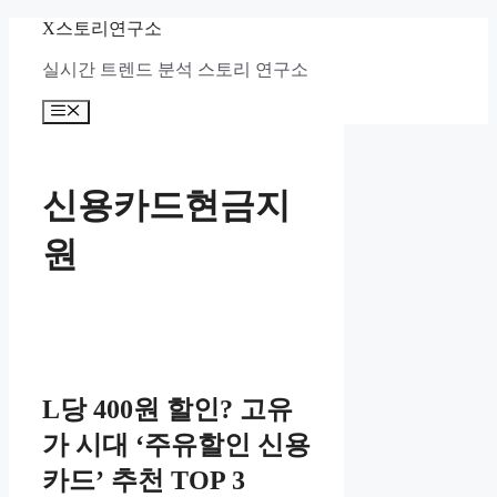
컨
X스토리연구소
텐
실시간 트렌드 분석 스토리 연구소
츠
로
메
건
뉴
너
뛰
기
신용카드현금지
원
L당 400원 할인? 고유
가 시대 ‘주유할인 신용
카드’ 추천 TOP 3