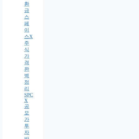
환
급
스
페
이
스X
주
식
가
격
완
벽
정
리
SPC
X
공
모
가
투
자
방