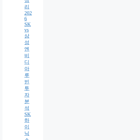
정
리
202
6
SK
vs
삼
성
엔
비
디
아
루
빈
투
자
분
석
SK
하
이
닉
스