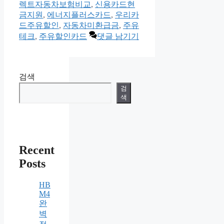
고
렉트자동차보험비교
,
신용카드현
리
금지원
,
에너지플러스카드
,
우리카
드주유할인
,
자동차미환급금
,
주유
테크
,
주유할인카드
댓글 남기기
검색
검
색
Recent
Posts
HB
M4
완
벽