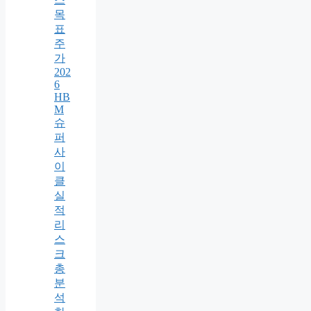
목
표
주
가
202
6
HB
M
슈
퍼
사
이
클
실
적
리
스
크
총
분
석