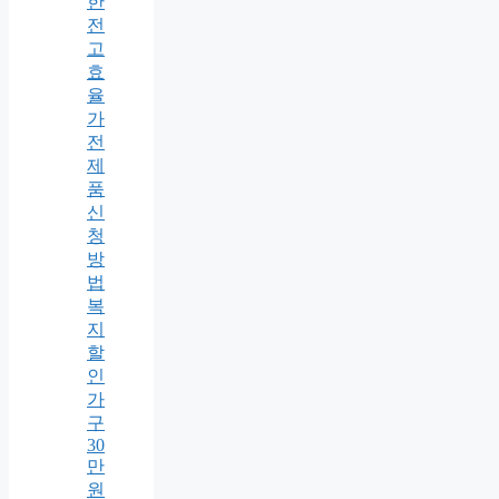
한
전
고
효
율
가
전
제
품
신
청
방
법
복
지
할
인
가
구
30
만
원