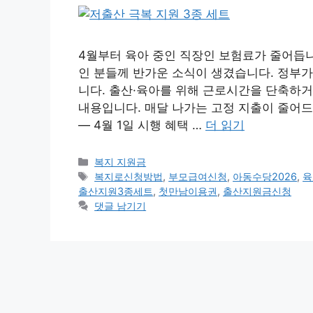
4월부터 육아 중인 직장인 보험료가 줄어듭니
인 분들께 반가운 소식이 생겼습니다. 정부가
니다. 출산·육아를 위해 근로시간을 단축하거
내용입니다. 매달 나가는 고정 지출이 줄어드
— 4월 1일 시행 혜택 …
더 읽기
카
복지 지원금
테
태
복지로신청방법
,
부모급여신청
,
아동수당2026
,
육
고
그
출산지원3종세트
,
첫만남이용권
,
출산지원금신청
리
댓글 남기기