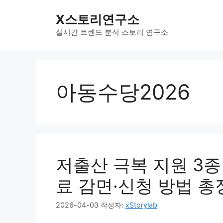
컨
X스토리연구소
텐
츠
실시간 트렌드 분석 스토리 연구소
로
건
너
뛰
아동수당2026
기
저출산 극복 지원 3종
료 감면·신청 방법 총
2026-04-03
작성자:
xStorylab