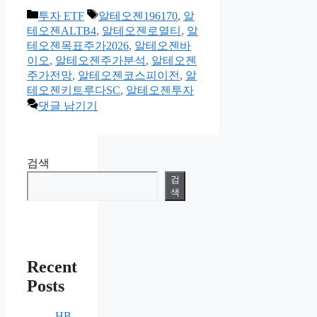
카
태
투자 ETF
알테오젠196170
,
알
테
그
테오젠ALTB4
,
알테오젠로열티
,
알
고
테오젠목표주가2026
,
알테오젠바
리
이오
,
알테오젠주가분석
,
알테오젠
주가전망
,
알테오젠코스피이전
,
알
테오젠키트루다SC
,
알테오젠투자
댓글 남기기
검색
검
색
Recent
Posts
HB