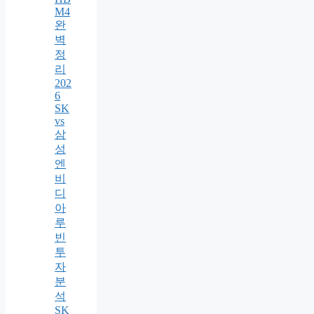
M4
완
벽
정
리
202
6
SK
vs
삼
성
엔
비
디
아
루
빈
투
자
분
석
SK