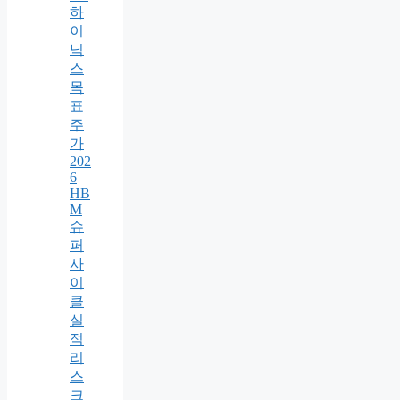
하
이
닉
스
목
표
주
가
202
6
HB
M
슈
퍼
사
이
클
실
적
리
스
크