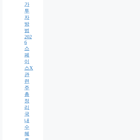
가
투
자
방
법
202
6
스
페
이
스X
관
련
주
총
정
리
국
내
수
혜