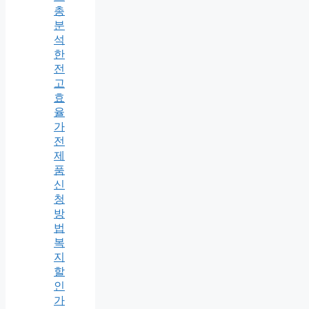
총
분
석
한
전
고
효
율
가
전
제
품
신
청
방
법
복
지
할
인
가