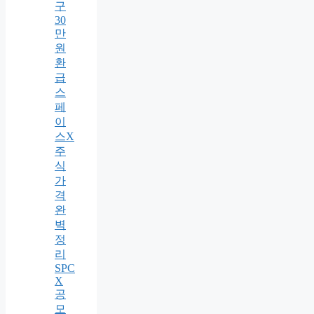
구
30
만
원
환
급
스
페
이
스X
주
식
가
격
완
벽
정
리
SPC
X
공
모