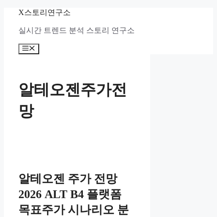
컨
X스토리연구소
텐
실시간 트렌드 분석 스토리 연구소
츠
로
메
건
뉴
너
뛰
기
알테오젠주가전
망
알테오젠 주가 전망
2026 ALT B4 플랫폼
목표주가 시나리오 분