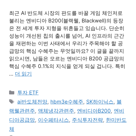
최근 AI 반도체 시장의 판도를 바꿀 게임 체인저로
불리는 엔비디아 B200(블랙웰, Blackwell)의 등장
은 전 세계 투자 지형을 뒤흔들고 있습니다. 단순히
성능이 개선된 칩의 출시를 넘어, AI 인프라의 근간
을 재편하는 이번 사태에서 우리가 주목해야 할 공
급망의 핵심 수혜주는 무엇일까요? 이 글을 끝까지
읽으시면, 남들은 모르는 엔비디아 B200 공급망의
핵심 수혜주 0.1%의 지식을 얻게 되실 겁니다. 특히
…
더 읽기
카
투자 ETF
테
태
ai반도체전망
,
hbm3e수혜주
,
SK하이닉스
,
블
고
그
랙웰관련주
,
액체냉각관련주
,
엔비디아B200
,
엔비
리
디아공급망
,
이수페타시스
,
주식투자전략
,
한미반도
체