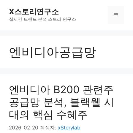
컨
X스토리연구소
텐
메
츠
실시간 트렌드 분석 스토리 연구소
로
뉴
건
너
엔비디아공급망
뛰
기
엔비디아 B200 관련주
공급망 분석, 블랙웰 시
대의 핵심 수혜주
2026-02-20
작성자:
xStorylab