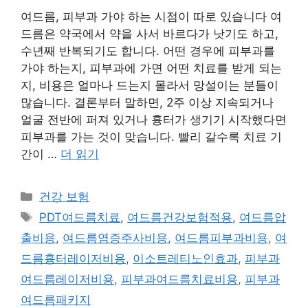
여드름, 피부과 가야 하는 시점이 따로 있습니다 여
드름은 약국에서 약을 사서 바르다가 낫기도 하고,
수년째 반복되기도 합니다. 어떤 경우에 피부과를
가야 하는지, 피부과에 가면 어떤 치료를 받게 되는
지, 비용은 얼마나 드는지 몰라서 망설이는 분들이
많습니다. 결론부터 말하면, 2주 이상 지속되거나
얼굴 전반에 퍼져 있거나 흉터가 생기기 시작했다면
피부과를 가는 것이 맞습니다. 빨리 갈수록 치료 기
간이 …
더 읽기
카
건강 보험
테
태
PDT여드름치료
,
여드름건강보험적용
,
여드름압
고
그
출비용
,
여드름염증주사비용
,
여드름피부과비용
,
여
리
드름흉터레이저비용
,
이소트레티노인효과
,
피부과
여드름레이저비용
,
피부과여드름치료비용
,
피부과
여드름패키지