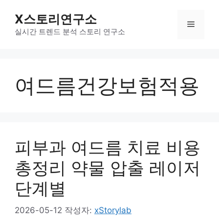
컨
X스토리연구소
텐
메
츠
실시간 트렌드 분석 스토리 연구소
로
뉴
건
너
여드름건강보험적용
뛰
기
피부과 여드름 치료 비용
총정리 약물 압출 레이저
단계별
2026-05-12
작성자:
xStorylab