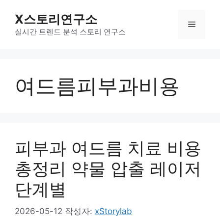
컨
X스토리연구소
텐
메
츠
실시간 트렌드 분석 스토리 연구소
로
뉴
건
너
여드름피부과비용
뛰
기
피부과 여드름 치료 비용
총정리 약물 압출 레이저
단계별
2026-05-12
작성자:
xStorylab