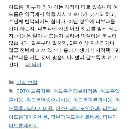
여드름, 피부과 가야 하는 시점이 따로 있습니다 여
드름은 약국에서 약을 사서 바르다가 낫기도 하고,
수년째 반복되기도 합니다. 어떤 경우에 피부과를
가야 하는지, 피부과에 가면 어떤 치료를 받게 되는
지, 비용은 얼마나 드는지 몰라서 망설이는 분들이
많습니다. 결론부터 말하면, 2주 이상 지속되거나
얼굴 전반에 퍼져 있거나 흉터가 생기기 시작했다면
피부과를 가는 것이 맞습니다. 빨리 갈수록 치료 기
간이 …
더 읽기
카
건강 보험
테
태
PDT여드름치료
,
여드름건강보험적용
,
여드름압
고
그
출비용
,
여드름염증주사비용
,
여드름피부과비용
,
여
리
드름흉터레이저비용
,
이소트레티노인효과
,
피부과
여드름레이저비용
,
피부과여드름치료비용
,
피부과
여드름패키지