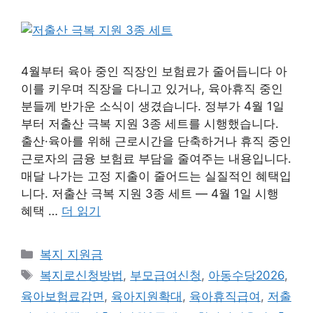
4월부터 육아 중인 직장인 보험료가 줄어듭니다 아
이를 키우며 직장을 다니고 있거나, 육아휴직 중인
분들께 반가운 소식이 생겼습니다. 정부가 4월 1일
부터 저출산 극복 지원 3종 세트를 시행했습니다.
출산·육아를 위해 근로시간을 단축하거나 휴직 중인
근로자의 금융 보험료 부담을 줄여주는 내용입니다.
매달 나가는 고정 지출이 줄어드는 실질적인 혜택입
니다. 저출산 극복 지원 3종 세트 — 4월 1일 시행
혜택 …
더 읽기
카
복지 지원금
테
태
복지로신청방법
,
부모급여신청
,
아동수당2026
,
고
그
육아보험료감면
,
육아지원확대
,
육아휴직급여
,
저출
리