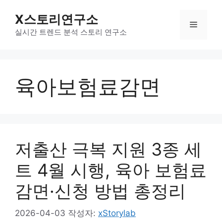
컨
X스토리연구소
텐
메
츠
실시간 트렌드 분석 스토리 연구소
로
뉴
건
너
육아보험료감면
뛰
기
저출산 극복 지원 3종 세
트 4월 시행, 육아 보험료
감면·신청 방법 총정리
2026-04-03
작성자:
xStorylab