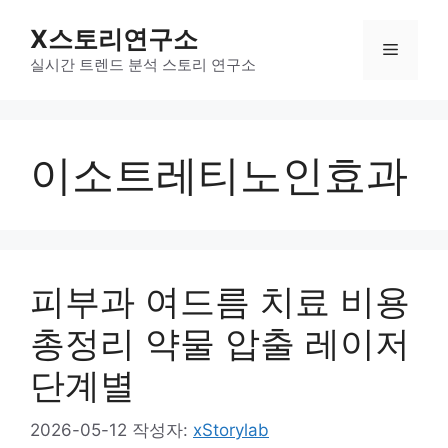
컨
X스토리연구소
텐
메
츠
실시간 트렌드 분석 스토리 연구소
로
뉴
건
너
이소트레티노인효과
뛰
기
피부과 여드름 치료 비용
총정리 약물 압출 레이저
단계별
2026-05-12
작성자:
xStorylab