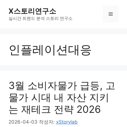
컨
X스토리연구소
텐
메
츠
실시간 트렌드 분석 스토리 연구소
로
뉴
건
너
인플레이션대응
뛰
기
3월 소비자물가 급등, 고
물가 시대 내 자산 지키
는 재테크 전략 2026
2026-04-03
작성자:
xStorylab