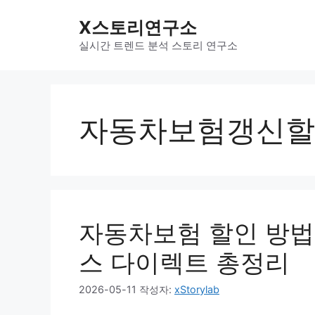
컨
X스토리연구소
텐
츠
실시간 트렌드 분석 스토리 연구소
로
건
너
뛰
자동차보험갱신할
기
자동차보험 할인 방법
스 다이렉트 총정리
2026-05-11
작성자:
xStorylab