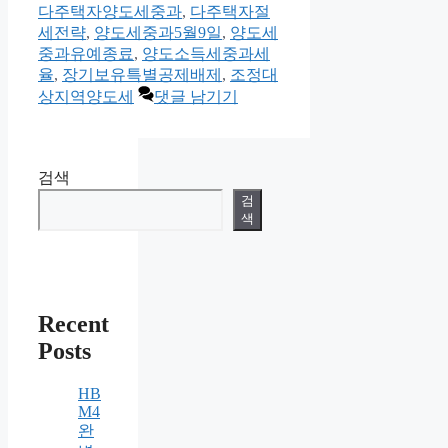
고
다주택자양도세중과
,
다주택자절
리
세전략
,
양도세중과5월9일
,
양도세
중과유예종료
,
양도소득세중과세
율
,
장기보유특별공제배제
,
조정대
상지역양도세
댓글 남기기
검색
검
색
Recent
Posts
HB
M4
완