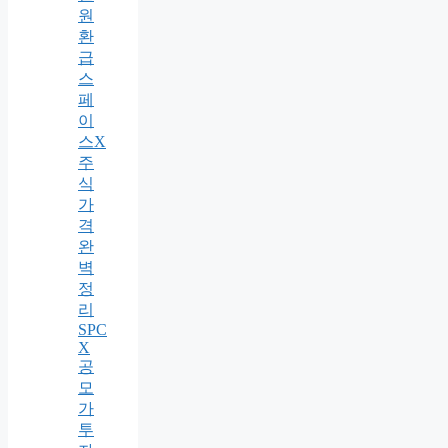
원
환
급
스
페
이
스X
주
식
가
격
완
벽
정
리
SPC
X
공
모
가
투