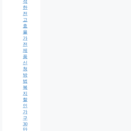
석
한
전
고
효
율
가
전
제
품
신
청
방
법
복
지
할
인
가
구
30
만