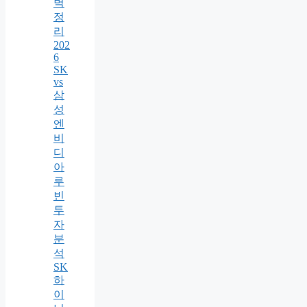
벽
정
리
202
6
SK
vs
삼
성
엔
비
디
아
루
빈
투
자
분
석
SK
하
이