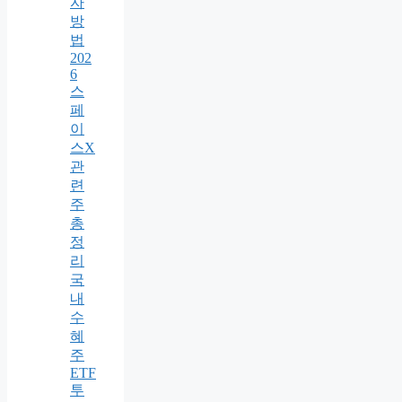
자
방
법
202
6
스
페
이
스X
관
련
주
총
정
리
국
내
수
혜
주
ETF
투