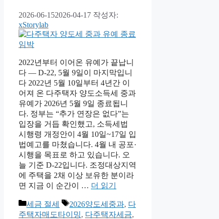
2026-06-15
2026-04-17
작성자:
xStorylab
2022년부터 이어온 유예가 끝납니
다 — D-22, 5월 9일이 마지막입니
다 2022년 5월 10일부터 4년간 이
어져 온 다주택자 양도소득세 중과
유예가 2026년 5월 9일 종료됩니
다. 정부는 “추가 연장은 없다”는
입장을 거듭 확인했고, 소득세법
시행령 개정안이 4월 10일~17일 입
법예고를 마쳤습니다. 4월 내 공포·
시행을 목표로 하고 있습니다. 오
늘 기준 D-22입니다. 조정대상지역
에 주택을 2채 이상 보유한 분이라
면 지금 이 순간이 …
더 읽기
카
태
세금 절세
2026양도세중과
,
다
테
그
주택자매도타이밍
,
다주택자세금
,