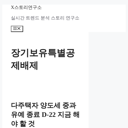
컨
X스토리연구소
텐
실시간 트렌드 분석 스토리 연구소
츠
로
메
건
뉴
너
뛰
기
장기보유특별공
제배제
다주택자 양도세 중과
유예 종료 D-22 지금 해
야 할 것