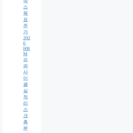
닉
스
목
표
주
가
202
6
HB
M
슈
퍼
사
이
클
실
적
리
스
크
총
분